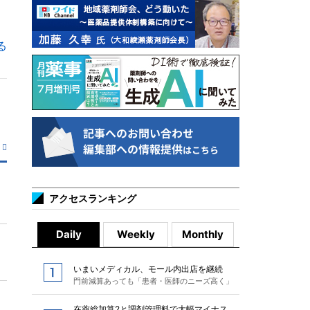
る
アクセスランキング
Daily
Weekly
Monthly
いまいメディカル、モール内出店を継続
門前減算あっても「患者・医師のニーズ高く」
在薬総加算2と調剤管理料で大幅マイナス