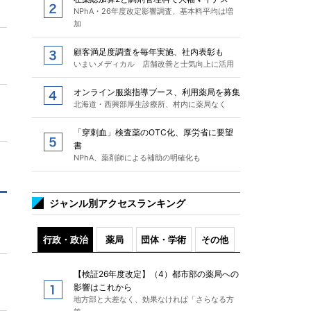
NPhA・26年度改定影響調査、基本料平均は増
加
顧客満足度調査を毎年実施、社内表彰も
いまいメディカル 店舗改善と士気向上に活用
オンライン服薬指導ブース、利用薬局を募集
北海道・西興部厚生診療所、村内に薬局なく
「穿刺血」検査薬のOTC化、厚労省に要望
書
NPhA、薬剤師による補助の明確化も
ジャンル別アクセスランキング
行政・政治
薬局
団体・学術
その他
【検証26年度改定】（4）都市部の薬局への
影響はこれから
地方部と大差なく、効果なければ「さらなる方