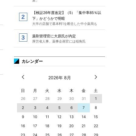
策」
【検証26年度改定】（5）「集中率85％以
下」かどうかで明暗
大半の店舗で基本料1を断念した中小薬局も
薬剤管理官に大原氏が内定
厚労省人事、薬事企画官には稲角氏
カレンダー
2026年 8月
日
月
火
水
木
金
土
26
27
28
29
30
31
1
2
3
4
5
6
7
8
9
10
11
12
13
14
15
16
17
18
19
20
21
22
23
24
25
26
27
28
29