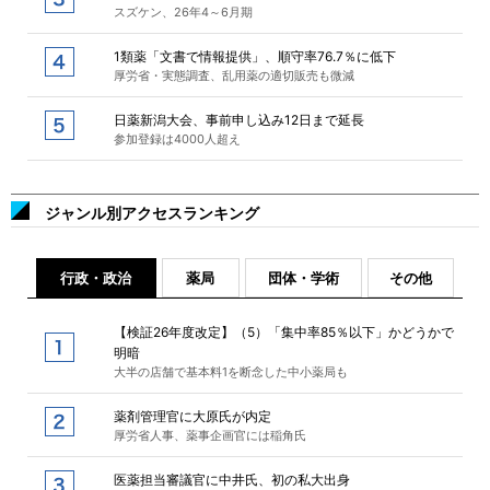
スズケン、26年4～6月期
1類薬「文書で情報提供」、順守率76.7％に低下
厚労省・実態調査、乱用薬の適切販売も微減
日薬新潟大会、事前申し込み12日まで延長
参加登録は4000人超え
ジャンル別アクセスランキング
行政・政治
薬局
団体・学術
その他
【検証26年度改定】（5）「集中率85％以下」かどうかで
明暗
大半の店舗で基本料1を断念した中小薬局も
薬剤管理官に大原氏が内定
厚労省人事、薬事企画官には稲角氏
医薬担当審議官に中井氏、初の私大出身