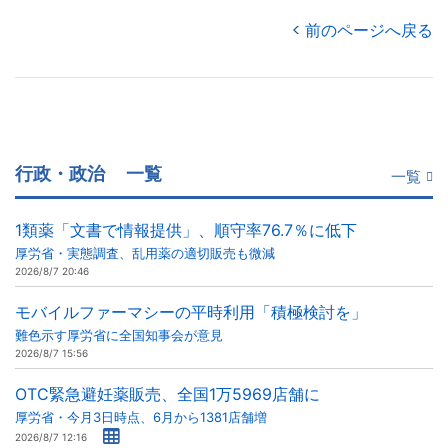
前のページへ戻る
行政・政治
一覧
一覧
1類薬「文書で情報提供」、順守率76.7％に低下
厚労省・実態調査、乱用薬の適切販売も微減
2026/8/7 20:46
モバイルファーマシーの平時利用「積極検討を」
難色示す厚労省に全国知事会が意見
2026/8/7 15:56
OTC緊急避妊薬販売、全国1万5969店舗に
厚労省・今月3日時点、6月から1381店舗増
2026/8/7 12:16