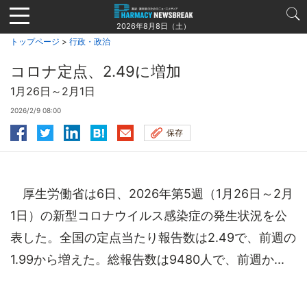
Jump
to
2026年8月8日（土）
navigation
トップページ
>
行政・政治
コロナ定点、2.49に増加
1月26日～2月1日
2026/2/9 08:00
保存
厚生労働省は6日、2026年第5週（1月26日～2月
1日）の新型コロナウイルス感染症の発生状況を公
表した。全国の定点当たり報告数は2.49で、前週の
1.99から増えた。総報告数は9480人で、前週か...