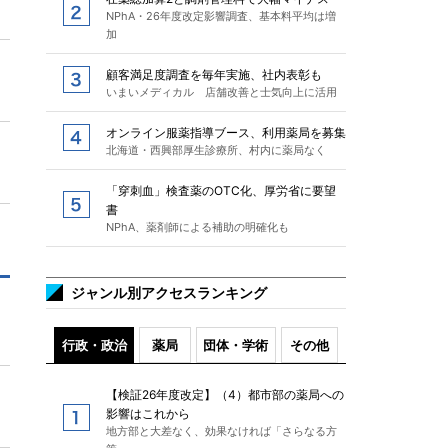
NPhA・26年度改定影響調査、基本料平均は増
加
顧客満足度調査を毎年実施、社内表彰も
いまいメディカル 店舗改善と士気向上に活用
オンライン服薬指導ブース、利用薬局を募集
北海道・西興部厚生診療所、村内に薬局なく
「穿刺血」検査薬のOTC化、厚労省に要望
書
NPhA、薬剤師による補助の明確化も
ジャンル別アクセスランキング
行政・政治
薬局
団体・学術
その他
【検証26年度改定】（4）都市部の薬局への
影響はこれから
地方部と大差なく、効果なければ「さらなる方