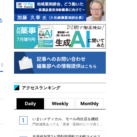
る
アクセスランキング
Daily
Weekly
Monthly
いまいメディカル、モール内出店を継続
門前減算あっても「患者・医師のニーズ高く」
在薬総加算2と調剤管理料で大幅マイナス