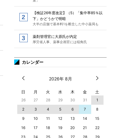
策」
【検証26年度改定】（5）「集中率85％以
下」かどうかで明暗
大半の店舗で基本料1を断念した中小薬局も
薬剤管理官に大原氏が内定
厚労省人事、薬事企画官には稲角氏
カレンダー
2026年 8月
日
月
火
水
木
金
土
26
27
28
29
30
31
1
2
3
4
5
6
7
8
9
10
11
12
13
14
15
16
17
18
19
20
21
22
23
24
25
26
27
28
29