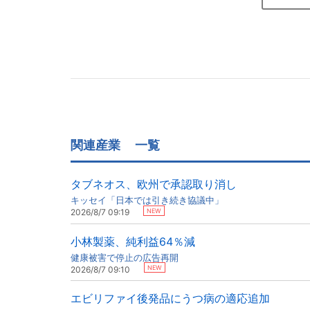
関連産業
一覧
タブネオス、欧州で承認取り消し
キッセイ「日本では引き続き協議中」
NEW
2026/8/7 09:19
小林製薬、純利益64％減
健康被害で停止の広告再開
NEW
2026/8/7 09:10
エビリファイ後発品にうつ病の適応追加