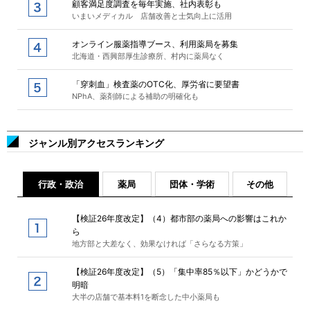
顧客満足度調査を毎年実施、社内表彰も
いまいメディカル 店舗改善と士気向上に活用
オンライン服薬指導ブース、利用薬局を募集
北海道・西興部厚生診療所、村内に薬局なく
「穿刺血」検査薬のOTC化、厚労省に要望書
NPhA、薬剤師による補助の明確化も
ジャンル別アクセスランキング
行政・政治
薬局
団体・学術
その他
【検証26年度改定】（4）都市部の薬局への影響はこれか
ら
地方部と大差なく、効果なければ「さらなる方策」
【検証26年度改定】（5）「集中率85％以下」かどうかで
明暗
大半の店舗で基本料1を断念した中小薬局も