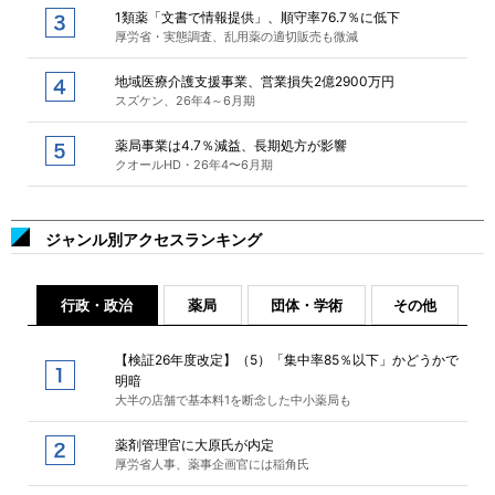
1類薬「文書で情報提供」、順守率76.7％に低下
厚労省・実態調査、乱用薬の適切販売も微減
地域医療介護支援事業、営業損失2億2900万円
スズケン、26年4～6月期
薬局事業は4.7％減益、長期処方が影響
クオールHD・26年4〜6月期
ジャンル別アクセスランキング
行政・政治
薬局
団体・学術
その他
【検証26年度改定】（5）「集中率85％以下」かどうかで
明暗
大半の店舗で基本料1を断念した中小薬局も
薬剤管理官に大原氏が内定
厚労省人事、薬事企画官には稲角氏