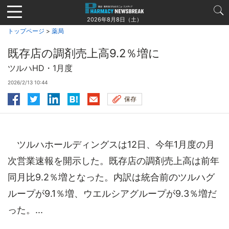
Jump
to
2026年8月8日（土）
navigation
トップページ
>
薬局
既存店の調剤売上高9.2％増に
ツルハHD・1月度
2026/2/13 10:44
保存
ツルハホールディングスは12日、今年1月度の月
次営業速報を開示した。既存店の調剤売上高は前年
同月比9.2％増となった。内訳は統合前のツルハグ
ループが9.1％増、ウエルシアグループが9.3％増だ
った。...