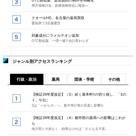
OTC類似薬、追加負担の例外を明確化
厚労省検討会、医療保険部会に報告へ
クオールHD、名古屋の薬局買収
愛知県で3店舗運営
対象成分にラメルテオン追加
OTC類似薬、一増一減で合計変わらず
ジャンル別アクセスランキング
行政・政治
薬局
団体・学術
その他
【検証26年度改定】（3）続く基本料1の切り崩し、「3の
イ」や2に
3は「ハからロ」へ、集中率計算の見直し影響か
【検証26年度改定】（4）都市部の薬局への影響はこれか
ら
地方部と大差なく、効果なければ「さらなる方策」