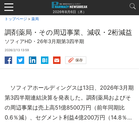
Jump
to
2026年8月6日（木）
navigation
トップページ
>
薬局
調剤薬局・その周辺事業、減収・2桁減益
ソフィアHD・26年3月期第3四半期
2026/2/13 13:59
保存
ソフィアホールディングスは13日、2026年3月期
第3四半期連結決算を発表した。調剤薬局およびそ
の周辺事業は売上高51億8500万円（前年同期比
0.6％減）、セグメント利益4億200万円（14.8％...