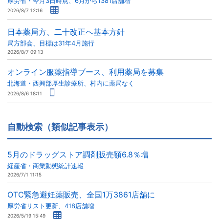
厚労省・今月3日時点、6月から1381店舗増
2026/8/7 12:16
日本薬局方、二十改正へ基本方針
局方部会、目標は31年4月施行
2026/8/7 09:13
オンライン服薬指導ブース、利用薬局を募集
北海道・西興部厚生診療所、村内に薬局なく
2026/8/6 18:11
自動検索（類似記事表示）
5月のドラッグストア調剤販売額6.8％増
経産省・商業動態統計速報
2026/7/1 11:15
OTC緊急避妊薬販売、全国1万3861店舗に
厚労省リスト更新、418店舗増
2026/5/19 15:49