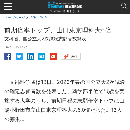
Jump
to
2026年8月9日（日）
navigation
トップページ
>
行政・政治
前期倍率トップ、山口東京理科大6倍
文科省、国公立大2次試験志願者数発表
2026/2/18 19:42
保存
文部科学省は18日、2026年春の国公立大2次試験
の確定志願者数を発表した。薬学部単位で試験を実
施する大学のうち、前期日程の志願倍率トップは山
陽小野田市立山口東京理科大の6.0倍だった。12人
の募集...