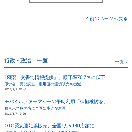
前のページへ戻る
行政・政治
一覧
一覧
1類薬「文書で情報提供」、順守率76.7％に低下
厚労省・実態調査、乱用薬の適切販売も微減
2026/8/7 20:46
モバイルファーマシーの平時利用「積極検討を」
難色示す厚労省に全国知事会が意見
2026/8/7 15:56
OTC緊急避妊薬販売、全国1万5969店舗に