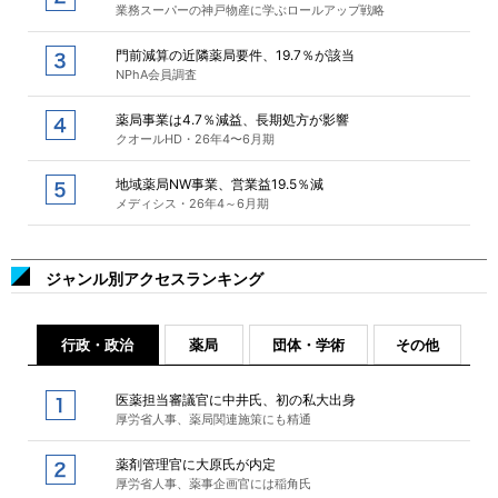
業務スーパーの神戸物産に学ぶロールアップ戦略
門前減算の近隣薬局要件、19.7％が該当
NPhA会員調査
薬局事業は4.7％減益、長期処方が影響
クオールHD・26年4〜6月期
地域薬局NW事業、営業益19.5％減
メディシス・26年4～6月期
ジャンル別アクセスランキング
行政・政治
薬局
団体・学術
その他
医薬担当審議官に中井氏、初の私大出身
厚労省人事、薬局関連施策にも精通
薬剤管理官に大原氏が内定
厚労省人事、薬事企画官には稲角氏