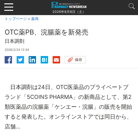
Jump
to
2026年8月8日（土）
navigation
トップページ
>
薬局
OTC薬PB、浣腸薬を新発売
日本調剤
2026/2/24 12:34
保存
日本調剤は24日、OTC医薬品のプライベートブ
ランド「5COINS PHARMA」の新商品として、第2
類医薬品の浣腸薬「ケンエー・浣腸」の販売を開始
すると発表した。オンラインストアでは同日から、
店舗...