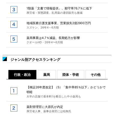
1類薬「文書で情報提供」、順守率76.7％に低下
厚労省・実態調査、乱用薬の適切販売も微減
地域医療介護支援事業、営業損失2億2900万円
スズケン、26年4～6月期
薬局事業は4.7％減益、長期処方が影響
クオールHD・26年4〜6月期
ジャンル別アクセスランキング
行政・政治
薬局
団体・学術
その他
【検証26年度改定】（5）「集中率85％以下」かどうかで
明暗
大半の店舗で基本料1を断念した中小薬局も
薬剤管理官に大原氏が内定
厚労省人事、薬事企画官には稲角氏