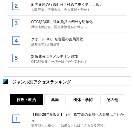
府内薬局の行政処分「極めて重く受け止め」
大阪府薬・伊藤会長、会員薬局と明かす
OTC類似薬、追加負担の例外を明確化
厚労省検討会、医療保険部会に報告へ
クオールHD、名古屋の薬局買収
愛知県で3店舗運営
対象成分にラメルテオン追加
OTC類似薬、一増一減で合計変わらず
ジャンル別アクセスランキング
行政・政治
薬局
団体・学術
その他
【検証26年度改定】（4）都市部の薬局への影響はこれか
ら
地方部と大差なく、効果なければ「さらなる方策」