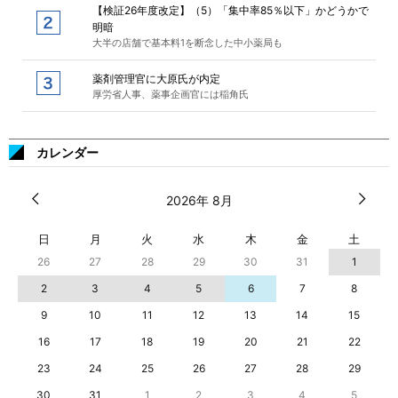
【検証26年度改定】（5）「集中率85％以下」かどうかで
明暗
大半の店舗で基本料1を断念した中小薬局も
薬剤管理官に大原氏が内定
厚労省人事、薬事企画官には稲角氏
カレンダー
2026年 8月
日
月
火
水
木
金
土
26
27
28
29
30
31
1
2
3
4
5
6
7
8
9
10
11
12
13
14
15
16
17
18
19
20
21
22
23
24
25
26
27
28
29
30
31
1
2
3
4
5