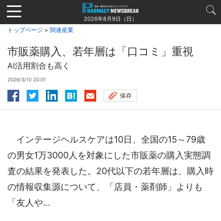
Jump
to
2026年8月9日（日）
navigation
トップページ
>
関連産業
市販薬購入、若年層は「口コミ」重視
AI活用割合も高く
2026/3/10 20:01
保存
インテージヘルスケアは10日、全国の15～79歳
の男女1万3000人を対象にした市販薬の購入実態調
査の結果を発表した。20代以下の若年層は、購入時
の情報収集源について、「店員・薬剤師」よりも
「友人や...