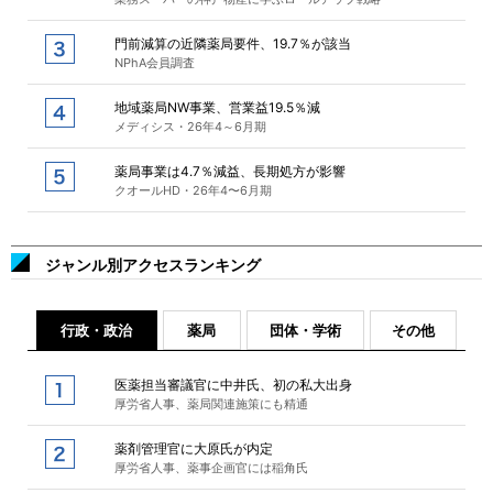
門前減算の近隣薬局要件、19.7％が該当
NPhA会員調査
地域薬局NW事業、営業益19.5％減
メディシス・26年4～6月期
薬局事業は4.7％減益、長期処方が影響
クオールHD・26年4〜6月期
ジャンル別アクセスランキング
行政・政治
薬局
団体・学術
その他
医薬担当審議官に中井氏、初の私大出身
厚労省人事、薬局関連施策にも精通
薬剤管理官に大原氏が内定
厚労省人事、薬事企画官には稲角氏