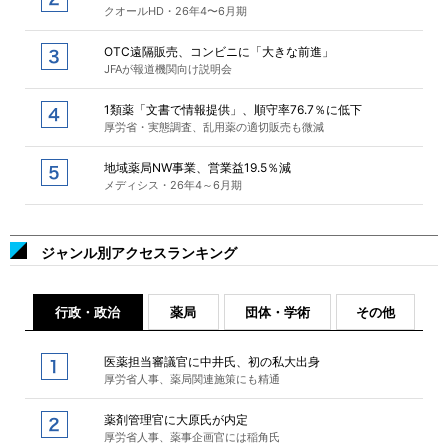
クオールHD・26年4〜6月期
OTC遠隔販売、コンビニに「大きな前進」
JFAが報道機関向け説明会
1類薬「文書で情報提供」、順守率76.7％に低下
厚労省・実態調査、乱用薬の適切販売も微減
地域薬局NW事業、営業益19.5％減
メディシス・26年4～6月期
ジャンル別アクセスランキング
行政・政治
薬局
団体・学術
その他
医薬担当審議官に中井氏、初の私大出身
厚労省人事、薬局関連施策にも精通
薬剤管理官に大原氏が内定
厚労省人事、薬事企画官には稲角氏