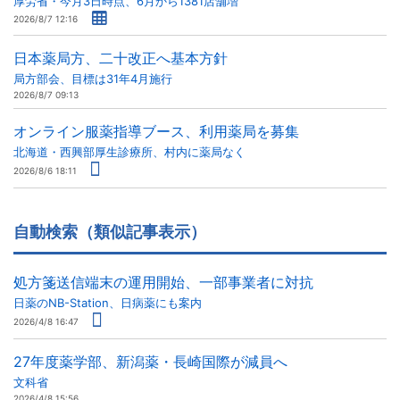
厚労省・今月3日時点、6月から1381店舗増
2026/8/7 12:16
日本薬局方、二十改正へ基本方針
局方部会、目標は31年4月施行
2026/8/7 09:13
オンライン服薬指導ブース、利用薬局を募集
北海道・西興部厚生診療所、村内に薬局なく
2026/8/6 18:11
自動検索（類似記事表示）
処方箋送信端末の運用開始、一部事業者に対抗
日薬のNB-Station、日病薬にも案内
2026/4/8 16:47
27年度薬学部、新潟薬・長崎国際が減員へ
文科省
2026/4/8 15:56