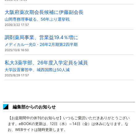
大阪府薬次期会長候補に伊藤副会長
山岡専務理事破る、56年ぶり選挙戦
2026/3/22 17:57
調剤薬局事業、営業益19.4％増に
メディカル一光G・26年2月期第2四半期
2025/10/6 16:50
私大3薬学部、26年度入学定員を減員
大学設置審答申、城西国際は50人減
2025/8/29 17:57
編集部からのお知らせ
【お盆期間中の休刊のお知らせ】いつもご愛読いただきありがとうござい
ます。eBOOKの更新は、12日（水）～14日（金）は休みになります。な
お、WEBサイトは随時更新します。