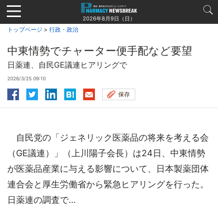
Jump
to
2026年8月9日（日）
navigation
トップページ
>
行政・政治
中東情勢でチャーター便手配など要望
日薬連、自民GE議連ヒアリングで
2026/3/25 09:10
保存
自民党の「ジェネリック医薬品の将来を考える会
（GE議連）」（上川陽子会長）は24日、中東情勢
が医薬品産業に与える影響について、日本製薬団体
連合会と厚生労働省から緊急ヒアリングを行った。
日薬連の調査で...