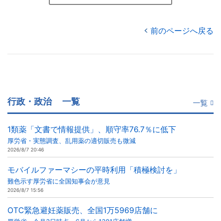
前のページへ戻る
行政・政治
一覧
一覧
1類薬「文書で情報提供」、順守率76.7％に低下
厚労省・実態調査、乱用薬の適切販売も微減
2026/8/7 20:46
モバイルファーマシーの平時利用「積極検討を」
難色示す厚労省に全国知事会が意見
2026/8/7 15:56
OTC緊急避妊薬販売、全国1万5969店舗に