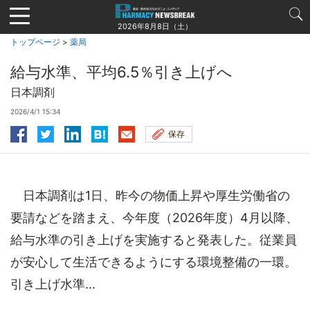
Jump
to
2026年8月8日（土）
navigation
トップページ
>
薬局
給与水準、平均6.5％引き上げへ
日本調剤
2026/4/1 15:34
保存
日本調剤は1日、昨今の物価上昇や厚生労働省の
要請などを踏まえ、今年度（2026年度）4月以降、
給与水準の引き上げを実施すると発表した。従業員
が安心して生活できるようにする環境整備の一環。
引き上げ水準...