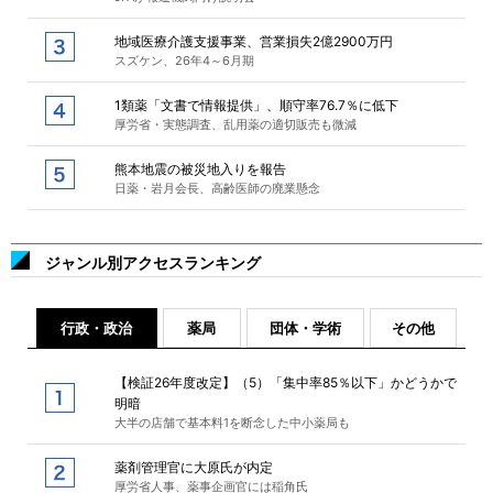
地域医療介護支援事業、営業損失2億2900万円
スズケン、26年4～6月期
1類薬「文書で情報提供」、順守率76.7％に低下
厚労省・実態調査、乱用薬の適切販売も微減
熊本地震の被災地入りを報告
日薬・岩月会長、高齢医師の廃業懸念
ジャンル別アクセスランキング
行政・政治
薬局
団体・学術
その他
【検証26年度改定】（5）「集中率85％以下」かどうかで
明暗
大半の店舗で基本料1を断念した中小薬局も
薬剤管理官に大原氏が内定
厚労省人事、薬事企画官には稲角氏