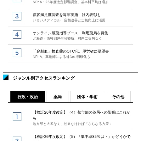
NPhA・26年度改定影響調査、基本料平均は増加
顧客満足度調査を毎年実施、社内表彰も
いまいメディカル 店舗改善と士気向上に活用
オンライン服薬指導ブース、利用薬局を募集
北海道・西興部厚生診療所、村内に薬局なく
「穿刺血」検査薬のOTC化、厚労省に要望書
NPhA、薬剤師による補助の明確化も
ジャンル別アクセスランキング
行政・政治
薬局
団体・学術
その他
【検証26年度改定】（4）都市部の薬局への影響はこれか
ら
地方部と大差なく、効果なければ「さらなる方策」
【検証26年度改定】（5）「集中率85％以下」かどうかで