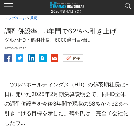
Jump
to
2026年8月7日（金）
navigation
トップページ
>
薬局
調剤併設率、3年間で62％へ引き上げ
ツルハHD・鶴羽社長、6000億円目標に
2026/4/9 17:12
保存
ツルハホールディングス（HD）の鶴羽順社長は9
日に開いた2026年2月期決算説明会で、同HD全体
の調剤併設率を今後3年間で現状の58％から62％へ
引き上げる目標を示した。鶴羽氏は、完全子会社化
したウ...