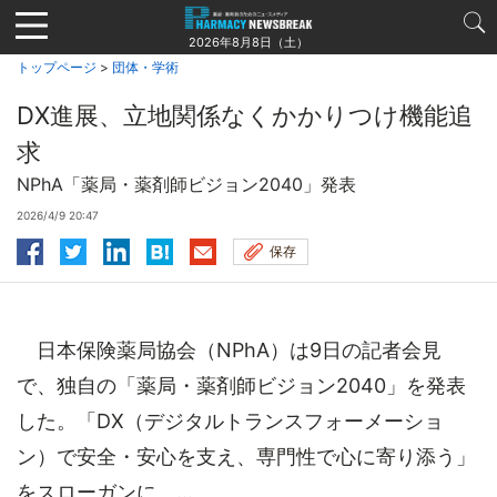
Jump
to
2026年8月8日（土）
navigation
トップページ
>
団体・学術
DX進展、立地関係なくかかりつけ機能追
求
NPhA「薬局・薬剤師ビジョン2040」発表
2026/4/9 20:47
保存
日本保険薬局協会（NPhA）は9日の記者会見
で、独自の「薬局・薬剤師ビジョン2040」を発表
した。「DX（デジタルトランスフォーメーショ
ン）で安全・安心を支え、専門性で心に寄り添う」
をスローガンに、...