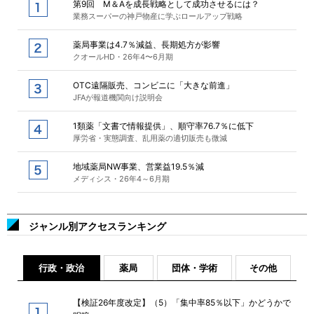
第9回 M＆Aを成長戦略として成功させるには？
業務スーパーの神戸物産に学ぶロールアップ戦略
薬局事業は4.7％減益、長期処方が影響
クオールHD・26年4〜6月期
OTC遠隔販売、コンビニに「大きな前進」
JFAが報道機関向け説明会
1類薬「文書で情報提供」、順守率76.7％に低下
厚労省・実態調査、乱用薬の適切販売も微減
地域薬局NW事業、営業益19.5％減
メディシス・26年4～6月期
ジャンル別アクセスランキング
行政・政治
薬局
団体・学術
その他
【検証26年度改定】（5）「集中率85％以下」かどうかで