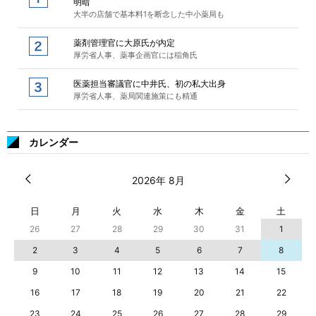
明暗
大半の店舗で基本料1を断念した中小薬局も
薬剤管理官に大原氏が内定
厚労省人事、薬事企画官には稲角氏
医薬担当審議官に中井氏、初の私大出身
厚労省人事、薬局関連施策にも精通
カレンダー
2026年 8月
日
月
火
水
木
金
土
26
27
28
29
30
31
1
2
3
4
5
6
7
8
9
10
11
12
13
14
15
16
17
18
19
20
21
22
23
24
25
26
27
28
29