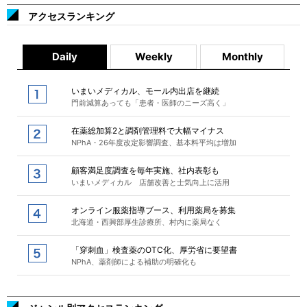
アクセスランキング
Daily
Weekly
Monthly
いまいメディカル、モール内出店を継続
門前減算あっても「患者・医師のニーズ高く」
在薬総加算2と調剤管理料で大幅マイナス
NPhA・26年度改定影響調査、基本料平均は増加
顧客満足度調査を毎年実施、社内表彰も
いまいメディカル 店舗改善と士気向上に活用
オンライン服薬指導ブース、利用薬局を募集
北海道・西興部厚生診療所、村内に薬局なく
「穿刺血」検査薬のOTC化、厚労省に要望書
NPhA、薬剤師による補助の明確化も