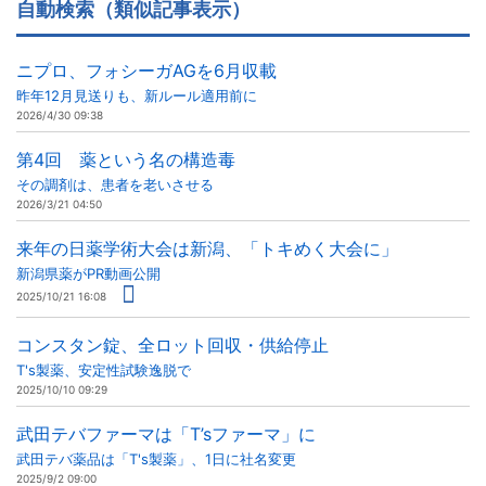
自動検索（類似記事表示）
ニプロ、フォシーガAGを6月収載
昨年12月見送りも、新ルール適用前に
2026/4/30 09:38
第4回 薬という名の構造毒
その調剤は、患者を老いさせる
2026/3/21 04:50
来年の日薬学術大会は新潟、「トキめく大会に」
新潟県薬がPR動画公開
2025/10/21 16:08
コンスタン錠、全ロット回収・供給停止
T's製薬、安定性試験逸脱で
2025/10/10 09:29
武田テバファーマは「T’sファーマ」に
武田テバ薬品は「T's製薬」、1日に社名変更
2025/9/2 09:00