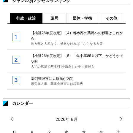
ジャンル別アクセスランキング
行政・政治
薬局
団体・学術
その他
【検証26年度改定】（4）都市部の薬局への影響はこれか
ら
地方部と大差なく、効果なければ「さらなる方策」
【検証26年度改定】（5）「集中率85％以下」かどうかで
明暗
大半の店舗で基本料1を断念した中小薬局も
薬剤管理官に大原氏が内定
厚労省人事、薬事企画官には稲角氏
カレンダー
2026年 8月
日
月
火
水
木
金
土