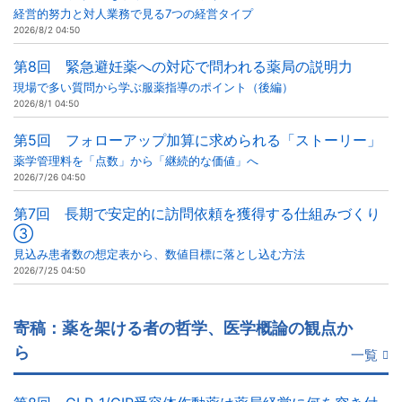
経営的努力と対人業務で見る7つの経営タイプ
2026/8/2 04:50
第8回 緊急避妊薬への対応で問われる薬局の説明力
現場で多い質問から学ぶ服薬指導のポイント（後編）
2026/8/1 04:50
第5回 フォローアップ加算に求められる「ストーリー」
薬学管理料を「点数」から「継続的な価値」へ
2026/7/26 04:50
第7回 長期で安定的に訪問依頼を獲得する仕組みづくり
③
見込み患者数の想定表から、数値目標に落とし込む方法
2026/7/25 04:50
寄稿：薬を架ける者の哲学、医学概論の観点か
ら
一覧