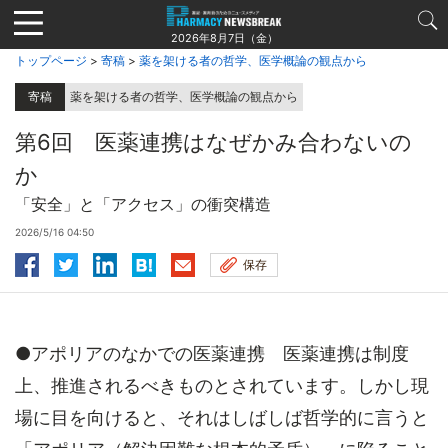
Jump
to
2026年8月7日（金）
navigation
トップページ
>
寄稿
>
薬を架ける者の哲学、医学概論の観点から
寄稿
薬を架ける者の哲学、医学概論の観点から
第6回 医薬連携はなぜかみ合わないの
か
「安全」と「アクセス」の衝突構造
2026/5/16 04:50
保存
●アポリアのなかでの医薬連携 医薬連携は制度
上、推進されるべきものとされています。しかし現
場に目を向けると、それはしばしば哲学的に言うと