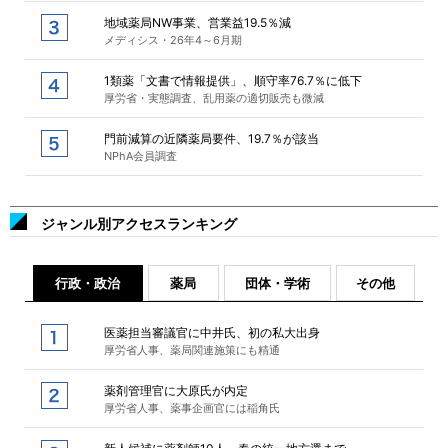
地域薬局NW事業、営業益19.5％減
メディシス・26年4～6月期
1類薬「文書で情報提供」、順守率76.7％に低下
厚労省・実態調査、乱用薬の適切販売も微減
門前減算の近隣薬局要件、19.7％が該当
NPhA会員調査
ジャンル別アクセスランキング
行政・政治
薬局
団体・学術
その他
医薬担当審議官に中井氏、初の私大出身
厚労省人事、薬局関連施策にも精通
薬剤管理官に大原氏が内定
厚労省人事、薬事企画官には稲角氏