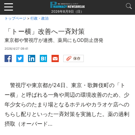
Jump
to
2026年8月9日（日）
navigation
トップページ
>
行政・政治
「トー横」改善へ一斉対策
東京都や警視庁が連携、薬局にもOD防止啓発
2026/4/27 09:41
保存
警視庁や東京都が24日、東京・歌舞伎町の「ト
ー横」と呼ばれる一角や周辺の環境改善のため、少
年少女らのたまり場となるホテルやカラオケ店への
ちらし配りといった一斉対策を実施した。薬の過剰
摂取（オーバード...