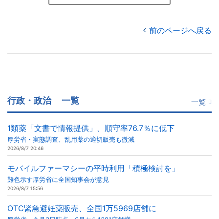
前のページへ戻る
行政・政治
一覧
一覧
1類薬「文書で情報提供」、順守率76.7％に低下
厚労省・実態調査、乱用薬の適切販売も微減
2026/8/7 20:46
モバイルファーマシーの平時利用「積極検討を」
難色示す厚労省に全国知事会が意見
2026/8/7 15:56
OTC緊急避妊薬販売、全国1万5969店舗に