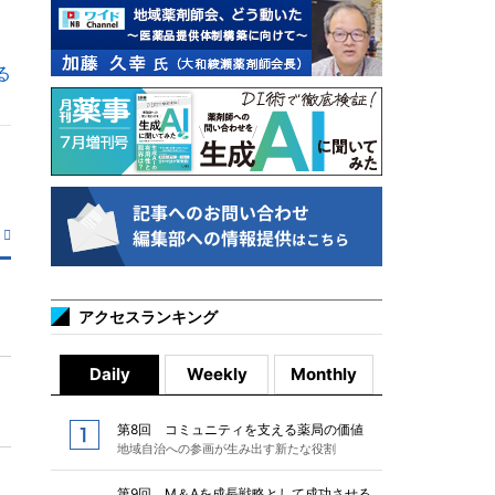
る
アクセスランキング
Daily
Weekly
Monthly
第8回 コミュニティを支える薬局の価値
地域自治への参画が生み出す新たな役割
第9回 M＆Aを成長戦略として成功させる