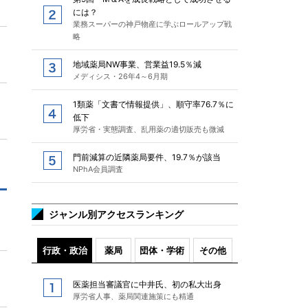
には？
業務スーパーの神戸物産に学ぶロールアップ戦
略
地域薬局NW事業、営業益19.5％減
メディシス・26年4～6月期
1類薬「文書で情報提供」、順守率76.7％に
低下
厚労省・実態調査、乱用薬の適切販売も微減
門前減算の近隣薬局要件、19.7％が該当
NPhA会員調査
ジャンル別アクセスランキング
行政・政治
薬局
団体・学術
その他
医薬担当審議官に中井氏、初の私大出身
厚労省人事、薬局関連施策にも精通