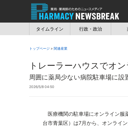
Jump
to
navigation
タイムライン
行政・政治
トップページ
>
関連産業
トレーラーハウスでオン
周囲に薬局少ない病院駐車場に設
2026/5/8 04:50
医療機関の駐車場にオンライン服薬
台市青葉区）は7月から、オンライ