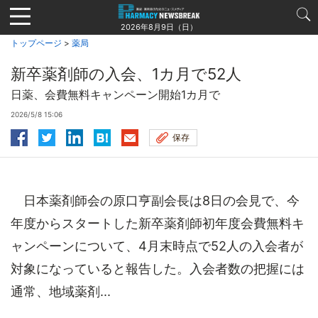
Jump
to
2026年8月9日（日）
navigation
トップページ
>
薬局
新卒薬剤師の入会、1カ月で52人
日薬、会費無料キャンペーン開始1カ月で
2026/5/8 15:06
保存
日本薬剤師会の原口亨副会長は8日の会見で、今
年度からスタートした新卒薬剤師初年度会費無料キ
ャンペーンについて、4月末時点で52人の入会者が
対象になっていると報告した。入会者数の把握には
通常、地域薬剤...