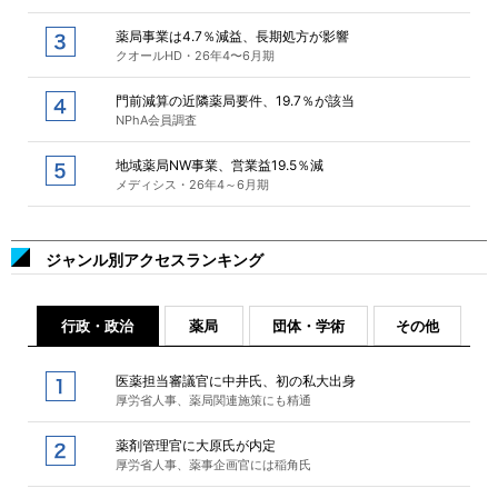
薬局事業は4.7％減益、長期処方が影響
クオールHD・26年4〜6月期
門前減算の近隣薬局要件、19.7％が該当
NPhA会員調査
地域薬局NW事業、営業益19.5％減
メディシス・26年4～6月期
ジャンル別アクセスランキング
行政・政治
薬局
団体・学術
その他
医薬担当審議官に中井氏、初の私大出身
厚労省人事、薬局関連施策にも精通
薬剤管理官に大原氏が内定
厚労省人事、薬事企画官には稲角氏