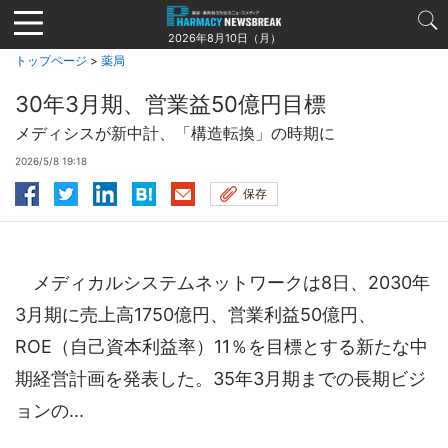
Jump
to
2026年8月10日（月）
navigation
トップページ
>
薬局
30年3月期、営業益50億円目標
メディシスが新中計、「構造転換」の時期に
2026/5/8 19:18
保存
メディカルシステムネットワークは8日、2030年
3月期に売上高1750億円、営業利益50億円、
ROE（自己資本利益率）11％を目標とする新たな中
期経営計画を発表した。35年3月期までの長期ビジ
ョンの...