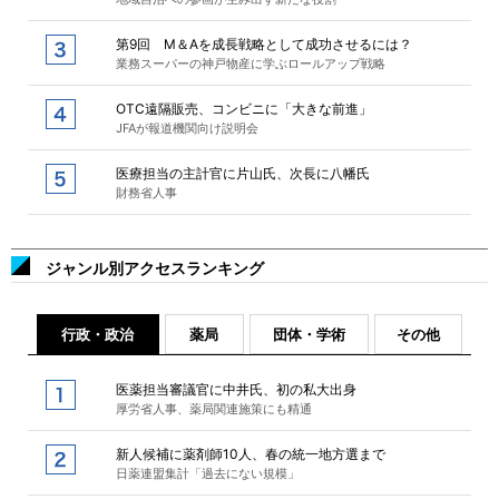
第9回 M＆Aを成長戦略として成功させるには？
業務スーパーの神戸物産に学ぶロールアップ戦略
OTC遠隔販売、コンビニに「大きな前進」
JFAが報道機関向け説明会
医療担当の主計官に片山氏、次長に八幡氏
財務省人事
ジャンル別アクセスランキング
行政・政治
薬局
団体・学術
その他
医薬担当審議官に中井氏、初の私大出身
厚労省人事、薬局関連施策にも精通
新人候補に薬剤師10人、春の統一地方選まで
日薬連盟集計「過去にない規模」