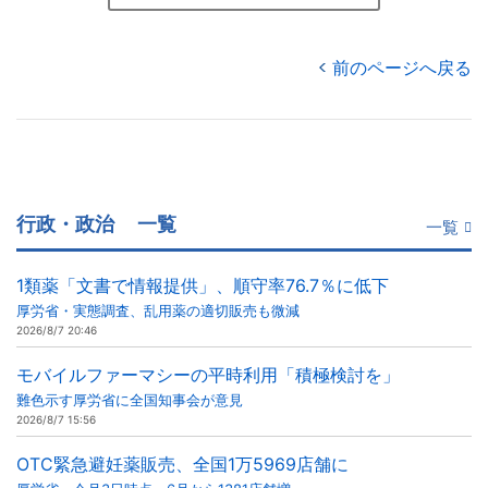
前のページへ戻る
行政・政治
一覧
一覧
1類薬「文書で情報提供」、順守率76.7％に低下
厚労省・実態調査、乱用薬の適切販売も微減
2026/8/7 20:46
モバイルファーマシーの平時利用「積極検討を」
難色示す厚労省に全国知事会が意見
2026/8/7 15:56
OTC緊急避妊薬販売、全国1万5969店舗に