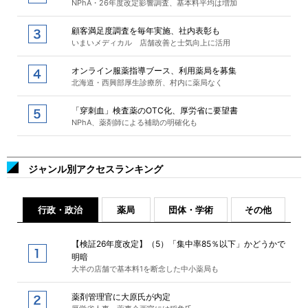
NPhA・26年度改定影響調査、基本料平均は増加
顧客満足度調査を毎年実施、社内表彰も
いまいメディカル 店舗改善と士気向上に活用
オンライン服薬指導ブース、利用薬局を募集
北海道・西興部厚生診療所、村内に薬局なく
「穿刺血」検査薬のOTC化、厚労省に要望書
NPhA、薬剤師による補助の明確化も
ジャンル別アクセスランキング
行政・政治
薬局
団体・学術
その他
【検証26年度改定】（5）「集中率85％以下」かどうかで
明暗
大半の店舗で基本料1を断念した中小薬局も
薬剤管理官に大原氏が内定