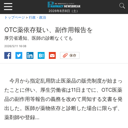
Jump
to
2026年8月8日（土）
navigation
トップページ
>
行政・政治
OTC薬依存疑い、副作用報告を
厚労省通知、医師の診断なくても
2026/5/11 16:08
保存
今月から指定乱用防止医薬品の販売制度が始まっ
たことに伴い、厚生労働省は11日までに、OTC医薬
品の副作用等報告の義務を改めて周知する文書を発
出した。医師が薬物依存と診断した場合に限らず、
薬剤師や登録...