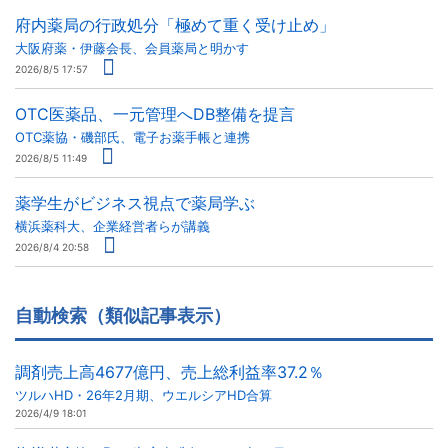
府内薬局の行政処分「極めて重く受け止め」
大阪府薬・伊藤会長、会員薬局と明かす
2026/8/5 17:57
OTC医薬品、一元管理へDB整備を提言
OTC薬協・磯部氏、電子お薬手帳と連携
2026/8/5 11:49
薬学生がビジネス視点で薬局学ぶ
横浜薬科大、企業経営者らが講義
2026/8/4 20:58
自動検索（類似記事表示）
調剤売上高4677億円、売上総利益率37.2％
ツルハHD・26年2月期、ウエルシアHD合算
2026/4/9 18:01