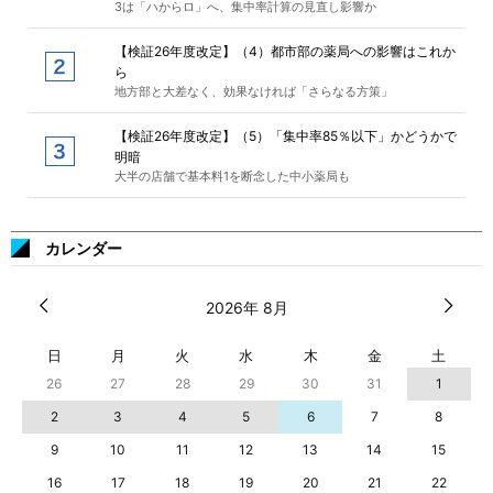
3は「ハからロ」へ、集中率計算の見直し影響か
【検証26年度改定】（4）都市部の薬局への影響はこれか
ら
地方部と大差なく、効果なければ「さらなる方策」
【検証26年度改定】（5）「集中率85％以下」かどうかで
明暗
大半の店舗で基本料1を断念した中小薬局も
カレンダー
2026年 8月
日
月
火
水
木
金
土
26
27
28
29
30
31
1
2
3
4
5
6
7
8
9
10
11
12
13
14
15
16
17
18
19
20
21
22