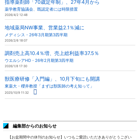
指導薬剤師「70歳定年制」、27年4月から
薬学教育協議会、既認定者には時限措置
2026/4/2 12:48
地域薬局NW事業、営業益2.1％減に
メディシス・26年3月期第3四半期
2026/2/6 18:07
調剤売上高10.4％増、売上総利益率37.5％
ウエルシアHD・26年2月期第3四半期
2026/1/8 17:30
獣医療研修「入門編」、10月下旬にも開講
東薬大・櫻井教授「まずは獣医師の考え知って」
2025/10/9 11:32
編集部からのお知らせ
【お盆期間中の休刊のお知らせ】いつもご愛読いただきありがとうござい