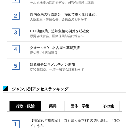
セルメ機器の活用モデル、AF受診接続に課題
府内薬局の行政処分「極めて重く受け止め」
大阪府薬・伊藤会長、会員薬局と明かす
OTC類似薬、追加負担の例外を明確化
厚労省検討会、医療保険部会に報告へ
クオールHD、名古屋の薬局買収
愛知県で3店舗運営
対象成分にラメルテオン追加
OTC類似薬、一増一減で合計変わらず
ジャンル別アクセスランキング
行政・政治
薬局
団体・学術
その他
【検証26年度改定】（3）続く基本料1の切り崩し、「3の
イ」や2に