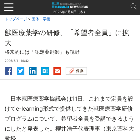
Jump
to
2026年8月6日（木）
navigation
トップページ
>
団体・学術
獣医療薬学の研修、「希望者全員」に拡
大
将来的には「認定薬剤師」も視野
2026/5/11 16:42
保存
日本獣医療薬学協議会は11日、これまで定員を設
けてe-learning形式で提供してきた獣医療薬学研修
プログラムについて、希望者全員を受講できるよう
にしたと発表した。櫻井浩子代表理事（東京薬科大
教授...