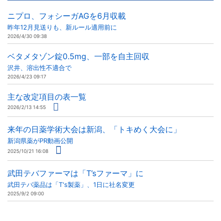
ニプロ、フォシーガAGを6月収載
昨年12月見送りも、新ルール適用前に
2026/4/30 09:38
ベタメタゾン錠0.5mg、一部を自主回収
沢井、溶出性不適合で
2026/4/23 09:17
主な改定項目の表一覧
2026/2/13 14:55
来年の日薬学術大会は新潟、「トキめく大会に」
新潟県薬がPR動画公開
2025/10/21 16:08
武田テバファーマは「T’sファーマ」に
武田テバ薬品は「T's製薬」、1日に社名変更
2025/9/2 09:00