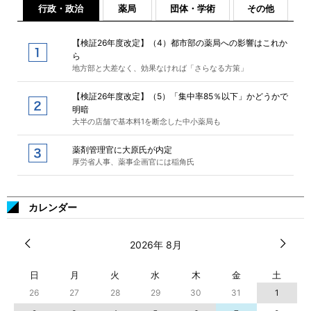
行政・政治
薬局
団体・学術
その他
【検証26年度改定】（4）都市部の薬局への影響はこれか
ら
地方部と大差なく、効果なければ「さらなる方策」
【検証26年度改定】（5）「集中率85％以下」かどうかで
明暗
大半の店舗で基本料1を断念した中小薬局も
薬剤管理官に大原氏が内定
厚労省人事、薬事企画官には稲角氏
カレンダー
2026年 8月
日
月
火
水
木
金
土
26
27
28
29
30
31
1