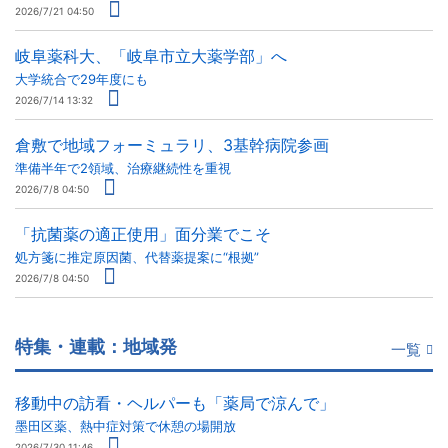
2026/7/21 04:50
岐阜薬科大、「岐阜市立大薬学部」へ
大学統合で29年度にも
2026/7/14 13:32
倉敷で地域フォーミュラリ、3基幹病院参画
準備半年で2領域、治療継続性を重視
2026/7/8 04:50
「抗菌薬の適正使用」面分業でこそ
処方箋に推定原因菌、代替薬提案に“根拠”
2026/7/8 04:50
特集・連載：地域発
一覧
移動中の訪看・ヘルパーも「薬局で涼んで」
墨田区薬、熱中症対策で休憩の場開放
2026/7/30 11:46