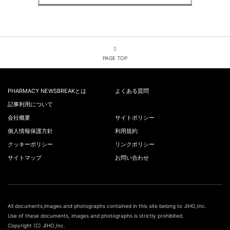
PAGE TOP
PHARMACY NEWSBREAKとは
よくある質問
記事利用について
会社概要
サイトポリシー
個人情報保護方針
利用規約
クッキーポリシー
リンクポリシー
サイトマップ
お問い合わせ
All documents,images and photographs contained in this site belong to JIHO,Inc.
Use of these documents, images and photographs is strictly prohibited.
Copyright (C) JIHO,Inc.