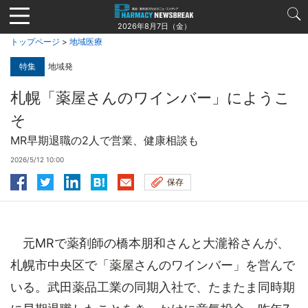
Jump
to
2026年8月7日（金）
navigation
トップページ
>
地域医療
特集
地域発
札幌「薬屋さんのワインバー」にようこ
そ
MR早期退職の2人で営業、健康相談も
2026/5/12 10:00
保存
元MRで薬剤師の橋本朋和さんと大瀧裕さんが、
札幌市中央区で「薬屋さんのワインバー」を営んで
いる。武田薬品工業の同期入社で、たまたま同時期