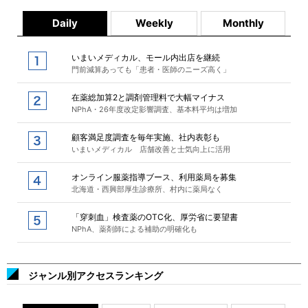
Daily
Weekly
Monthly
いまいメディカル、モール内出店を継続
門前減算あっても「患者・医師のニーズ高く」
在薬総加算2と調剤管理料で大幅マイナス
NPhA・26年度改定影響調査、基本料平均は増加
顧客満足度調査を毎年実施、社内表彰も
いまいメディカル 店舗改善と士気向上に活用
オンライン服薬指導ブース、利用薬局を募集
北海道・西興部厚生診療所、村内に薬局なく
「穿刺血」検査薬のOTC化、厚労省に要望書
NPhA、薬剤師による補助の明確化も
ジャンル別アクセスランキング