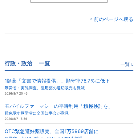
前のページへ戻る
行政・政治
一覧
一覧
1類薬「文書で情報提供」、順守率76.7％に低下
厚労省・実態調査、乱用薬の適切販売も微減
2026/8/7 20:46
モバイルファーマシーの平時利用「積極検討を」
難色示す厚労省に全国知事会が意見
2026/8/7 15:56
OTC緊急避妊薬販売、全国1万5969店舗に