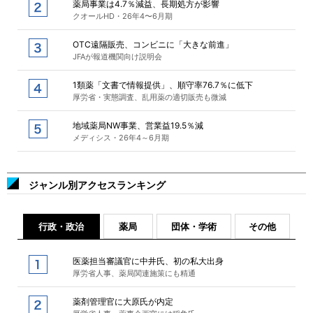
薬局事業は4.7％減益、長期処方が影響
クオールHD・26年4〜6月期
OTC遠隔販売、コンビニに「大きな前進」
JFAが報道機関向け説明会
1類薬「文書で情報提供」、順守率76.7％に低下
厚労省・実態調査、乱用薬の適切販売も微減
地域薬局NW事業、営業益19.5％減
メディシス・26年4～6月期
ジャンル別アクセスランキング
行政・政治
薬局
団体・学術
その他
医薬担当審議官に中井氏、初の私大出身
厚労省人事、薬局関連施策にも精通
薬剤管理官に大原氏が内定