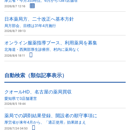
厚労省・今月3日時点、6月から1381店舗増
2026/8/7 12:16
日本薬局方、二十改正へ基本方針
局方部会、目標は31年4月施行
2026/8/7 09:13
オンライン服薬指導ブース、利用薬局を募集
北海道・西興部厚生診療所、村内に薬局なく
2026/8/6 18:11
自動検索（類似記事表示）
クオールHD、名古屋の薬局買収
愛知県で3店舗運営
2026/8/5 19:44
薬局での調剤結果登録、開設者の順守事項に
厚労省が来年4月から、「適正使用」効果踏まえ
2026/7/24 04:50