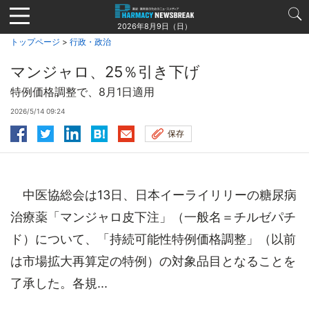
Jump
to
2026年8月9日（日）
navigation
トップページ
>
行政・政治
マンジャロ、25％引き下げ
特例価格調整で、8月1日適用
2026/5/14 09:24
保存
中医協総会は13日、日本イーライリリーの糖尿病
治療薬「マンジャロ皮下注」（一般名＝チルゼパチ
ド）について、「持続可能性特例価格調整」（以前
は市場拡大再算定の特例）の対象品目となることを
了承した。各規...