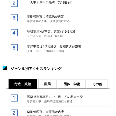
〔人事〕厚生労働省（7月5日付）
薬剤管理官に清原氏が内定
厚労省夏の人事、次期改定に対応
地域薬局NW事業、営業益19.5％減
メディシス・26年4～6月期
薬局事業は4.7％減益、長期処方が影響
クオールHD・26年4〜6月期
ジャンル別アクセスランキング
行政・政治
薬局
団体・学術
その他
医薬担当審議官に中井氏、初の私大出身
厚労省人事、薬局関連施策にも精通
薬剤管理官に大原氏が内定