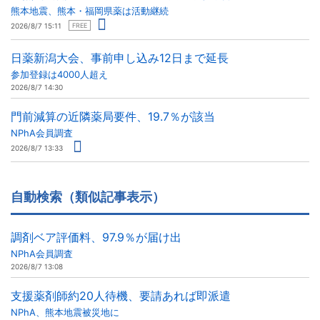
熊本地震、熊本・福岡県薬は活動継続
2026/8/7 15:11
FREE
日薬新潟大会、事前申し込み12日まで延長
参加登録は4000人超え
2026/8/7 14:30
門前減算の近隣薬局要件、19.7％が該当
NPhA会員調査
2026/8/7 13:33
自動検索（類似記事表示）
調剤ベア評価料、97.9％が届け出
NPhA会員調査
2026/8/7 13:08
支援薬剤師約20人待機、要請あれば即派遣
NPhA、熊本地震被災地に