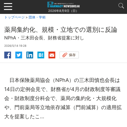
Jump
to
2026年8月9日（日）
navigation
トップページ
>
団体・学術
薬局集約化、規模・立地での選別に反論
NPhA・三木田会長、財務省提案に対し
2026/5/14 19:28
保存
日本保険薬局協会（NPhA）の三木田慎也会長は
14日の定例会見で、財務省が4月の財政制度等審議
会・財政制度分科会で、薬局の集約化・大規模化
や、門前薬局等立地依存減算（門前減算）の適用拡
大を提案したこ...