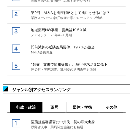
地域自治への参画が生み出す新たな役割
第9回 M＆Aを成長戦略として成功させるには？
業務スーパーの神戸物産に学ぶロールアップ戦略
地域薬局NW事業、営業益19.5％減
メディシス・26年4～6月期
門前減算の近隣薬局要件、19.7％が該当
NPhA会員調査
1類薬「文書で情報提供」、順守率76.7％に低下
厚労省・実態調査、乱用薬の適切販売も微減
ジャンル別アクセスランキング
行政・政治
薬局
団体・学術
その他
医薬担当審議官に中井氏、初の私大出身
厚労省人事、薬局関連施策にも精通