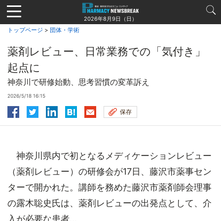
Jump
to
2026年8月9日（日）
navigation
トップページ
>
団体・学術
薬剤レビュー、日常業務での「気付き」
起点に
神奈川で研修始動、思考習慣の変革訴え
2026/5/18 16:15
保存
神奈川県内で初となるメディケーションレビュー
（薬剤レビュー）の研修会が17日、藤沢市薬事セン
ターで開かれた。講師を務めた藤沢市薬剤師会理事
の露木聡史氏は、薬剤レビューの出発点として、介
入が必要な患者...