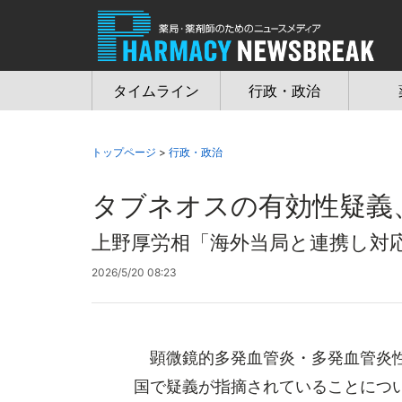
Jump
to
navigation
タイムライン
行政・政治
トップページ
>
行政・政治
タブネオスの有効性疑義
上野厚労相「海外当局と連携し対
2026/5/20 08:23
顕微鏡的多発血管炎・多発血管炎性
国で疑義が指摘されていることにつ