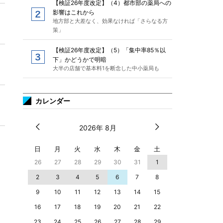
【検証26年度改定】（4）都市部の薬局への
影響はこれから
地方部と大差なく、効果なければ「さらなる方
策」
【検証26年度改定】（5）「集中率85％以
下」かどうかで明暗
大半の店舗で基本料1を断念した中小薬局も
カレンダー
2026年 8月
日
月
火
水
木
金
土
26
27
28
29
30
31
1
2
3
4
5
6
7
8
9
10
11
12
13
14
15
16
17
18
19
20
21
22
23
24
25
26
27
28
29