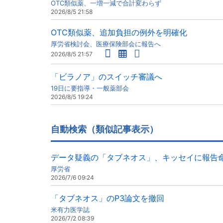
OTC類似薬、一増一減で合計変わらず
2026/8/5 21:58
OTC類似薬、追加負担の例外を明確化
厚労省検討会、医療保険部会に報告へ
2026/8/5 21:57
「ビラノア」のスイッチ審議へ
19日に要指導・一般薬部会
2026/8/5 19:24
自動検索（類似記事表示）
データ疑義の「タブネオス」、キッセイに報告
厚労省
2026/7/6 09:24
「タブネオス」のP3論文を撤回
米有力医学誌
2026/7/2 08:39