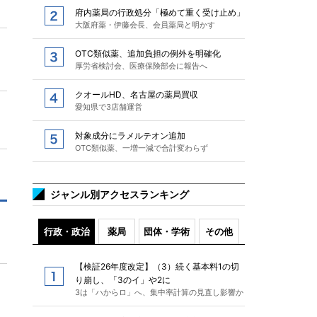
府内薬局の行政処分「極めて重く受け止め」
大阪府薬・伊藤会長、会員薬局と明かす
OTC類似薬、追加負担の例外を明確化
厚労省検討会、医療保険部会に報告へ
クオールHD、名古屋の薬局買収
愛知県で3店舗運営
対象成分にラメルテオン追加
OTC類似薬、一増一減で合計変わらず
ジャンル別アクセスランキング
行政・政治
薬局
団体・学術
その他
【検証26年度改定】（3）続く基本料1の切
り崩し、「3のイ」や2に
3は「ハからロ」へ、集中率計算の見直し影響か