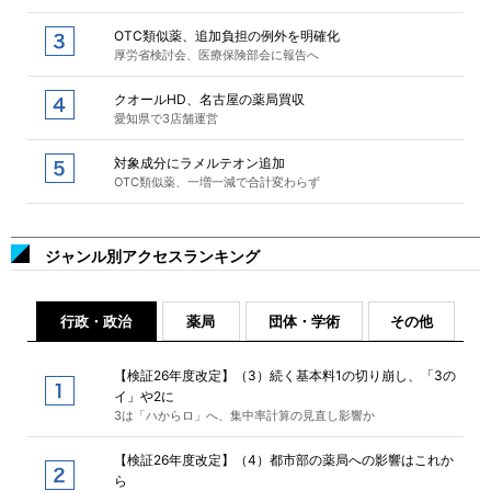
OTC類似薬、追加負担の例外を明確化
厚労省検討会、医療保険部会に報告へ
クオールHD、名古屋の薬局買収
愛知県で3店舗運営
対象成分にラメルテオン追加
OTC類似薬、一増一減で合計変わらず
ジャンル別アクセスランキング
行政・政治
薬局
団体・学術
その他
【検証26年度改定】（3）続く基本料1の切り崩し、「3の
イ」や2に
3は「ハからロ」へ、集中率計算の見直し影響か
【検証26年度改定】（4）都市部の薬局への影響はこれか
ら