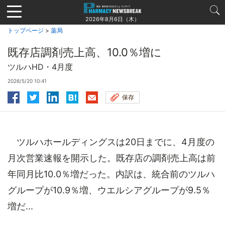
Jump
to
2026年8月6日（木）
navigation
トップページ
>
薬局
既存店調剤売上高、10.0％増に
ツルハHD・4月度
2026/5/20 10:41
保存
ツルハホールディングスは20日までに、4月度の
月次営業速報を開示した。既存店の調剤売上高は前
年同月比10.0％増だった。内訳は、統合前のツルハ
グループが10.9％増、ウエルシアグループが9.5％
増だ...