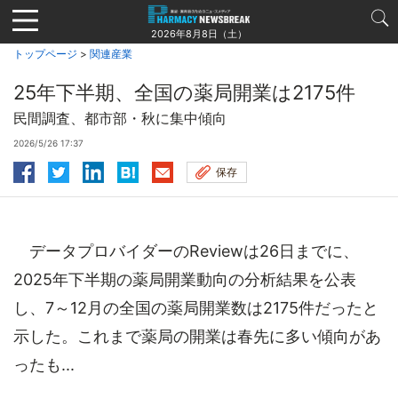
Jump
to
2026年8月8日（土）
navigation
トップページ
>
関連産業
25年下半期、全国の薬局開業は2175件
民間調査、都市部・秋に集中傾向
2026/5/26 17:37
保存
データプロバイダーのReviewは26日までに、
2025年下半期の薬局開業動向の分析結果を公表
し、7～12月の全国の薬局開業数は2175件だったと
示した。これまで薬局の開業は春先に多い傾向があ
ったも...