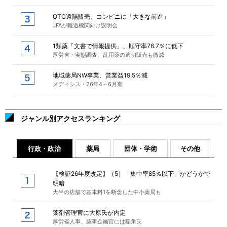
OTC遠隔販売、コンビニに「大きな前進」
JFAが報道機関向け説明会
1類薬「文書で情報提供」、順守率76.7％に低下
厚労省・実態調査、乱用薬の適切販売も微減
地域薬局NW事業、営業益19.5％減
メディシス・26年4～6月期
ジャンル別アクセスランキング
行政・政治
薬局
団体・学術
その他
【検証26年度改定】（5）「集中率85％以下」かどうかで
明暗
大半の店舗で基本料1を断念した中小薬局も
薬剤管理官に大原氏が内定
厚労省人事、薬事企画官には稲角氏