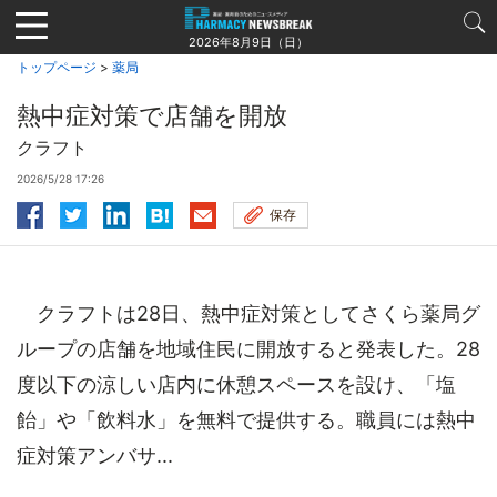
Jump
to
2026年8月9日（日）
navigation
トップページ
>
薬局
熱中症対策で店舗を開放
クラフト
2026/5/28 17:26
保存
クラフトは28日、熱中症対策としてさくら薬局グ
ループの店舗を地域住民に開放すると発表した。28
度以下の涼しい店内に休憩スペースを設け、「塩
飴」や「飲料水」を無料で提供する。職員には熱中
症対策アンバサ...