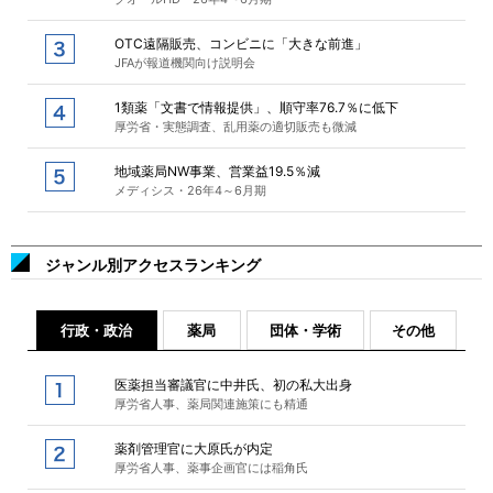
OTC遠隔販売、コンビニに「大きな前進」
JFAが報道機関向け説明会
1類薬「文書で情報提供」、順守率76.7％に低下
厚労省・実態調査、乱用薬の適切販売も微減
地域薬局NW事業、営業益19.5％減
メディシス・26年4～6月期
ジャンル別アクセスランキング
行政・政治
薬局
団体・学術
その他
医薬担当審議官に中井氏、初の私大出身
厚労省人事、薬局関連施策にも精通
薬剤管理官に大原氏が内定
厚労省人事、薬事企画官には稲角氏