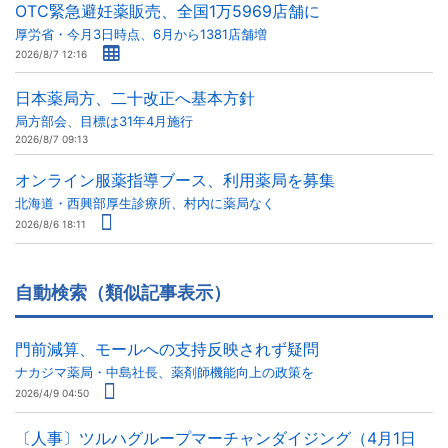
OTC緊急避妊薬販売、全国1万5969店舗に
厚労省・今月3日時点、6月から1381店舗増
2026/8/7 12:16
日本薬局方、二十改正へ基本方針
局方部会、目標は31年4月施行
2026/8/7 09:13
オンライン服薬指導ブース、利用薬局を募集
北海道・西興部厚生診療所、村内に薬局なく
2026/8/6 18:11
自動検索（類似記事表示）
門前減算、モールへの支持反映されず疑問
ナカジマ薬局・中島社長、薬剤師機能向上の政策を
2026/4/9 04:50
〔人事〕ツルハグループマーチャンダイジング（4月1日