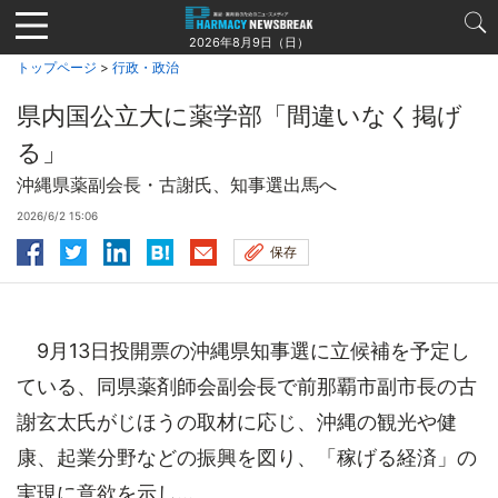
Jump
to
2026年8月9日（日）
navigation
トップページ
>
行政・政治
県内国公立大に薬学部「間違いなく掲げ
る」
沖縄県薬副会長・古謝氏、知事選出馬へ
2026/6/2 15:06
保存
9月13日投開票の沖縄県知事選に立候補を予定し
ている、同県薬剤師会副会長で前那覇市副市長の古
謝玄太氏がじほうの取材に応じ、沖縄の観光や健
康、起業分野などの振興を図り、「稼げる経済」の
実現に意欲を示し...