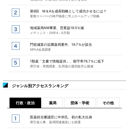
第9回 M＆Aを成長戦略として成功させるには？
業務スーパーの神戸物産に学ぶロールアップ戦略
地域薬局NW事業、営業益19.5％減
メディシス・26年4～6月期
門前減算の近隣薬局要件、19.7％が該当
NPhA会員調査
1類薬「文書で情報提供」、順守率76.7％に低下
厚労省・実態調査、乱用薬の適切販売も微減
ジャンル別アクセスランキング
行政・政治
薬局
団体・学術
その他
医薬担当審議官に中井氏、初の私大出身
厚労省人事、薬局関連施策にも精通