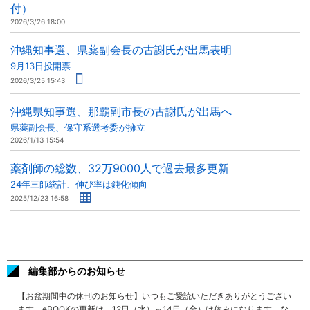
付）
2026/3/26 18:00
沖縄知事選、県薬副会長の古謝氏が出馬表明
9月13日投開票
2026/3/25 15:43
沖縄県知事選、那覇副市長の古謝氏が出馬へ
県薬副会長、保守系選考委が擁立
2026/1/13 15:54
薬剤師の総数、32万9000人で過去最多更新
24年三師統計、伸び率は鈍化傾向
2025/12/23 16:58
編集部からのお知らせ
【お盆期間中の休刊のお知らせ】いつもご愛読いただきありがとうござい
ます。eBOOKの更新は、12日（水）～14日（金）は休みになります。な