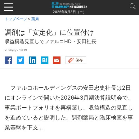
Jump
to
2026年8月8日（土）
navigation
トップページ
>
薬局
調剤は「安定化」に位置付け
収益構造見直しでファルコHD・安田社長
2026/6/2 19:19
保存
ファルコホールディングスの安田忠史社長は2日
にオンラインで開いた2026年3月期決算説明会で、
事業ポートフォリオを再構築し、収益構造の見直し
を進めていると説明した。調剤薬局と臨床検査を事
業基盤を下支...