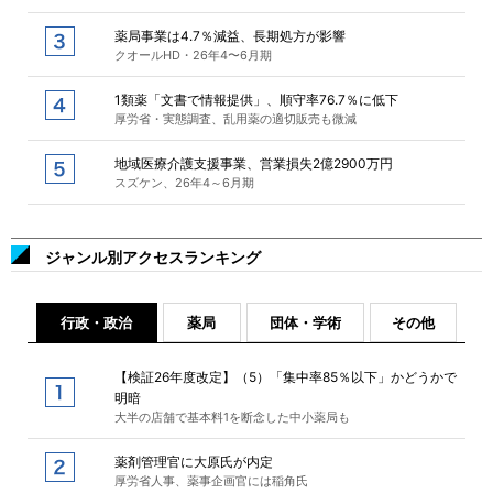
薬局事業は4.7％減益、長期処方が影響
クオールHD・26年4〜6月期
1類薬「文書で情報提供」、順守率76.7％に低下
厚労省・実態調査、乱用薬の適切販売も微減
地域医療介護支援事業、営業損失2億2900万円
スズケン、26年4～6月期
ジャンル別アクセスランキング
行政・政治
薬局
団体・学術
その他
【検証26年度改定】（5）「集中率85％以下」かどうかで
明暗
大半の店舗で基本料1を断念した中小薬局も
薬剤管理官に大原氏が内定
厚労省人事、薬事企画官には稲角氏