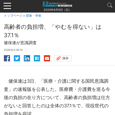
Jump
to
2026年8月9日（日）
navigation
トップページ
>
団体・学術
高齢者の負担増、「やむを得ない」は
37.1％
健保連が意識調査
2026/6/4 09:16
保存
健保連は3日、「医療・介護に関する国民意識調
査」の速報版を公表した。医療費・介護費を巡る今
後の負担の在り方について、高齢者の負担増は仕方
がないと回答したのは全体の37.1％で、現役世代の
負担増を容認...