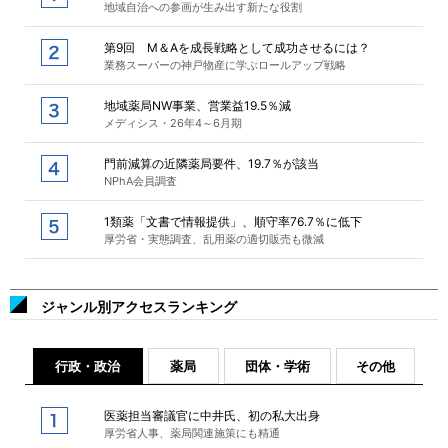
地域自治への参画が生み出す新たな役割
第9回 M＆Aを成長戦略として成功させるには？
業務スーパーの神戸物産に学ぶロールアップ戦略
地域薬局NW事業、営業益19.5％減
メディシス・26年4～6月期
門前減算の近隣薬局要件、19.7％が該当
NPhA会員調査
1類薬「文書で情報提供」、順守率76.7％に低下
厚労省・実態調査、乱用薬の適切販売も微減
ジャンル別アクセスランキング
行政・政治
薬局
団体・学術
その他
医薬担当審議官に中井氏、初の私大出身
厚労省人事、薬局関連施策にも精通