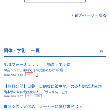
前のページへ戻る
団体・学術
一覧
一覧
地域フォーミュラリ、「効果」で明暗
学会シンポ、歯科では推奨薬の処方3倍増
NEW
2026/8/10 19:20
【無料公開】日薬・日病薬に被災地への薬剤師派遣依頼
熊本県の要請受け厚労省、「県内完結」想定
NEW
2026/8/10 17:37
FREE
推奨薬の安定供給、メーカーに依頼書発出へ