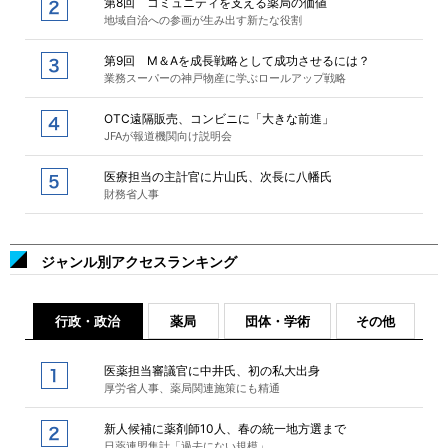
第8回 コミュニティを支える薬局の価値
地域自治への参画が生み出す新たな役割
第9回 M＆Aを成長戦略として成功させるには？
業務スーパーの神戸物産に学ぶロールアップ戦略
OTC遠隔販売、コンビニに「大きな前進」
JFAが報道機関向け説明会
医療担当の主計官に片山氏、次長に八幡氏
財務省人事
ジャンル別アクセスランキング
行政・政治
薬局
団体・学術
その他
医薬担当審議官に中井氏、初の私大出身
厚労省人事、薬局関連施策にも精通
新人候補に薬剤師10人、春の統一地方選まで
日薬連盟集計「過去にない規模」