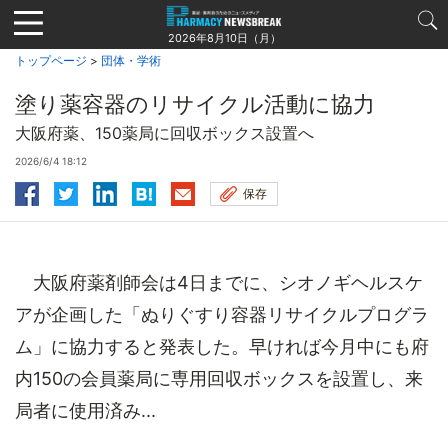
Jump
to
2026年8月10日（月）
navigation
トップページ
>
団体・学術
塗り薬容器のリサイクル活動に協力
大阪府薬、150薬局に回収ボックス設置へ
2026/6/4 18:12
保存
大阪府薬剤師会は4日までに、シオノギヘルスケ
アが企画した「ぬりぐすり容器リサイクルプログラ
ム」に協力すると発表した。早ければ今月中にも府
内150の会員薬局に専用回収ボックスを設置し、来
局者に使用済み...