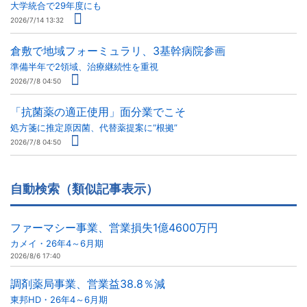
大学統合で29年度にも
2026/7/14 13:32
倉敷で地域フォーミュラリ、3基幹病院参画
準備半年で2領域、治療継続性を重視
2026/7/8 04:50
「抗菌薬の適正使用」面分業でこそ
処方箋に推定原因菌、代替薬提案に“根拠”
2026/7/8 04:50
自動検索（類似記事表示）
ファーマシー事業、営業損失1億4600万円
カメイ・26年4～6月期
2026/8/6 17:40
調剤薬局事業、営業益38.8％減
東邦HD・26年4～6月期