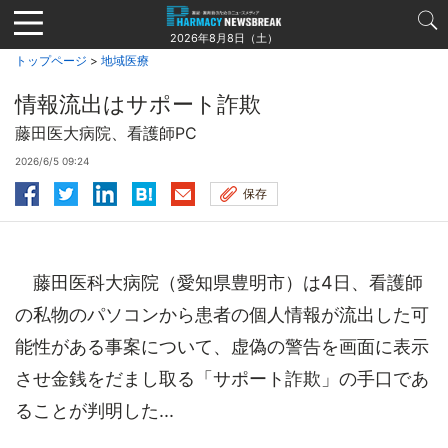
Jump
to
2026年8月8日（土）
navigation
トップページ
>
地域医療
情報流出はサポート詐欺
藤田医大病院、看護師PC
2026/6/5 09:24
保存
藤田医科大病院（愛知県豊明市）は4日、看護師
の私物のパソコンから患者の個人情報が流出した可
能性がある事案について、虚偽の警告を画面に表示
させ金銭をだまし取る「サポート詐欺」の手口であ
ることが判明した...