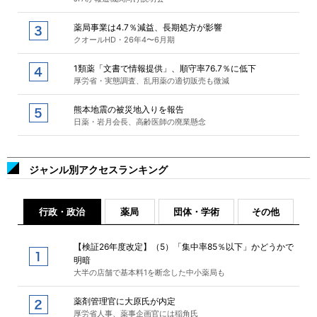
薬局事業は4.7％減益、長期処方が影響
クオールHD・26年4〜6月期
1類薬「文書で情報提供」、順守率76.7％に低下
厚労省・実態調査、乱用薬の適切販売も微減
熊本地震の被災地入りを報告
日薬・岩月会長、高齢医師の廃業懸念
ジャンル別アクセスランキング
行政・政治
薬局
団体・学術
その他
【検証26年度改定】（5）「集中率85％以下」かどうかで
明暗
大半の店舗で基本料1を断念した中小薬局も
薬剤管理官に大原氏が内定
厚労省人事、薬事企画官には稲角氏