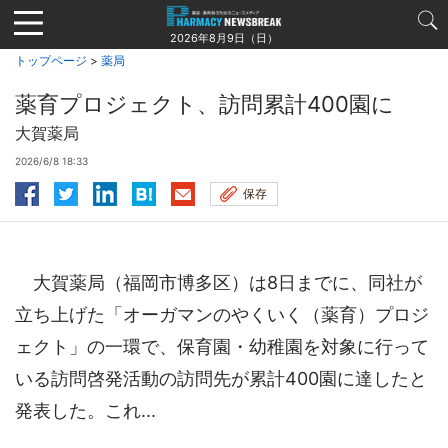
Jump
to
2026年8月9日（日）
navigation
トップページ
>
薬局
薬育プロジェクト、訪問累計400園に
大賀薬局
2026/6/8 18:33
保存
大賀薬局（福岡市博多区）は8日までに、同社が
立ち上げた「オーガマンのやくいく（薬育）プロジ
ェクト」の一環で、保育園・幼稚園を対象に行って
いる訪問啓発活動の訪問先が累計400園に達したと
発表した。これ...