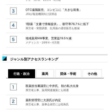
OTC遠隔販売、コンビニに「大きな前進」
JFAが報道機関向け説明会
1類薬「文書で情報提供」、順守率76.7％に低下
厚労省・実態調査、乱用薬の適切販売も微減
地域薬局NW事業、営業益19.5％減
メディシス・26年4～6月期
ジャンル別アクセスランキング
行政・政治
薬局
団体・学術
その他
医薬担当審議官に中井氏、初の私大出身
厚労省人事、薬局関連施策にも精通
薬剤管理官に大原氏が内定
厚労省人事、薬事企画官には稲角氏