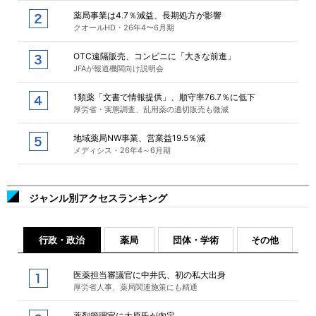
薬局事業は4.7％減益、長期処方が影響
クオールHD・26年4〜6月期
OTC遠隔販売、コンビニに「大きな前進」
JFAが報道機関向け説明会
1類薬「文書で情報提供」、順守率76.7％に低下
厚労省・実態調査、乱用薬の適切販売も微減
地域薬局NW事業、営業益19.5％減
メディシス・26年4～6月期
ジャンル別アクセスランキング
行政・政治
薬局
団体・学術
その他
医薬担当審議官に中井氏、初の私大出身
厚労省人事、薬局関連施策にも精通
薬剤管理官に大原氏が内定