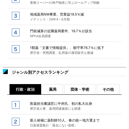
業務スーパーの神戸物産に学ぶロールアップ戦略
地域薬局NW事業、営業益19.5％減
メディシス・26年4～6月期
門前減算の近隣薬局要件、19.7％が該当
NPhA会員調査
1類薬「文書で情報提供」、順守率76.7％に低下
厚労省・実態調査、乱用薬の適切販売も微減
ジャンル別アクセスランキング
行政・政治
薬局
団体・学術
その他
医薬担当審議官に中井氏、初の私大出身
厚労省人事、薬局関連施策にも精通
新人候補に薬剤師10人、春の統一地方選まで
日薬連盟集計「過去にない規模」