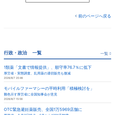
前のページへ戻る
行政・政治
一覧
一覧
1類薬「文書で情報提供」、順守率76.7％に低下
厚労省・実態調査、乱用薬の適切販売も微減
2026/8/7 20:46
モバイルファーマシーの平時利用「積極検討を」
難色示す厚労省に全国知事会が意見
2026/8/7 15:56
OTC緊急避妊薬販売、全国1万5969店舗に