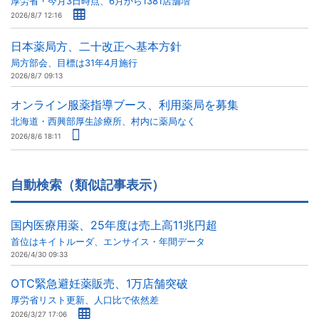
厚労省・今月3日時点、6月から1381店舗増
2026/8/7 12:16
日本薬局方、二十改正へ基本方針
局方部会、目標は31年4月施行
2026/8/7 09:13
オンライン服薬指導ブース、利用薬局を募集
北海道・西興部厚生診療所、村内に薬局なく
2026/8/6 18:11
自動検索（類似記事表示）
国内医療用薬、25年度は売上高11兆円超
首位はキイトルーダ、エンサイス・年間データ
2026/4/30 09:33
OTC緊急避妊薬販売、1万店舗突破
厚労省リスト更新、人口比で依然差
2026/3/27 17:06