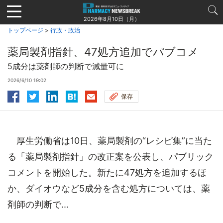
Jump
to
2026年8月10日（月）
navigation
トップページ
>
行政・政治
薬局製剤指針、47処方追加でパブコメ
5成分は薬剤師の判断で減量可に
2026/6/10 19:02
保存
厚生労働省は10日、薬局製剤の“レシピ集”に当た
る「薬局製剤指針」の改正案を公表し、パブリック
コメントを開始した。新たに47処方を追加するほ
か、ダイオウなど5成分を含む処方については、薬
剤師の判断で...