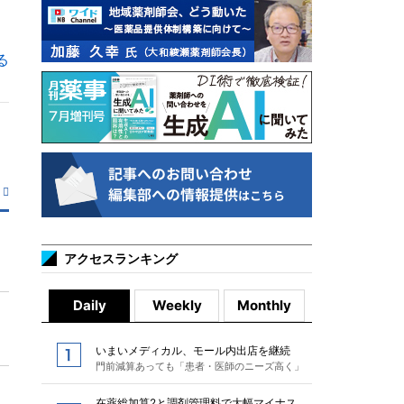
る
アクセスランキング
Daily
Weekly
Monthly
いまいメディカル、モール内出店を継続
門前減算あっても「患者・医師のニーズ高く」
在薬総加算2と調剤管理料で大幅マイナス