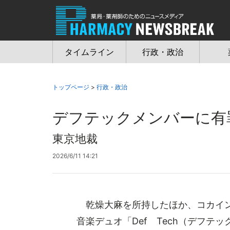
Jump
to
navigation
タイムライン
行政・政治
トップページ
>
行政・政治
デフテックメンバーに有
東京地裁
2026/6/11 14:21
乾燥大麻を所持したほか、コカイン
音楽デュオ「Def Tech（デフテ