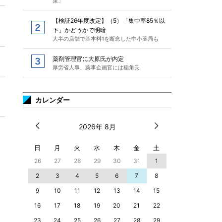
策」
【検証26年度改定】（5）「集中率85％以
下」かどうかで明暗
大半の店舗で基本料1を断念した中小薬局も
薬剤管理官に大原氏が内定
厚労省人事、薬事企画官には稲角氏
カレンダー
2026年 8月
日
月
火
水
木
金
土
26
27
28
29
30
31
1
2
3
4
5
6
7
8
9
10
11
12
13
14
15
16
17
18
19
20
21
22
23
24
25
26
27
28
29