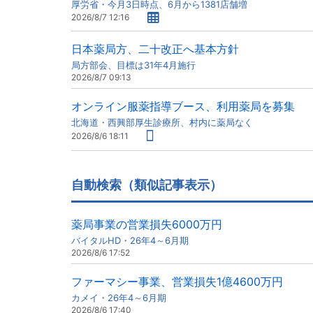
厚労省・今月3日時点、6月から1381店舗増
2026/8/7 12:16
日本薬局方、二十改正へ基本方針
局方部会、目標は31年4月施行
2026/8/7 09:13
オンライン服薬指導ブース、利用薬局を募集
北海道・西興部厚生診療所、村内に薬局なく
2026/8/6 18:11
自動検索（類似記事表示）
薬局事業の営業損失6000万円
バイタルHD・26年4～6月期
2026/8/6 17:52
ファーマシー事業、営業損失1億4600万円
カメイ・26年4～6月期
2026/8/6 17:40