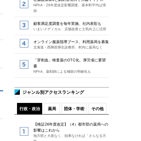
NPhA・26年度改定影響調査、基本料平均は増
加
顧客満足度調査を毎年実施、社内表彰も
いまいメディカル 店舗改善と士気向上に活用
オンライン服薬指導ブース、利用薬局を募集
北海道・西興部厚生診療所、村内に薬局なく
「穿刺血」検査薬のOTC化、厚労省に要望
書
NPhA、薬剤師による補助の明確化も
ジャンル別アクセスランキング
行政・政治
薬局
団体・学術
その他
【検証26年度改定】（4）都市部の薬局への
影響はこれから
地方部と大差なく、効果なければ「さらなる方