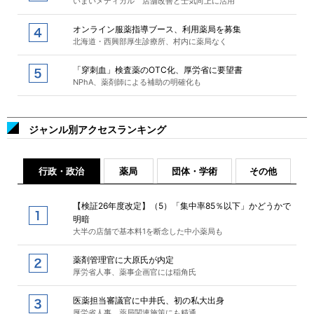
いまいメディカル 店舗改善と士気向上に活用
オンライン服薬指導ブース、利用薬局を募集
北海道・西興部厚生診療所、村内に薬局なく
「穿刺血」検査薬のOTC化、厚労省に要望書
NPhA、薬剤師による補助の明確化も
ジャンル別アクセスランキング
行政・政治
薬局
団体・学術
その他
【検証26年度改定】（5）「集中率85％以下」かどうかで
明暗
大半の店舗で基本料1を断念した中小薬局も
薬剤管理官に大原氏が内定
厚労省人事、薬事企画官には稲角氏
医薬担当審議官に中井氏、初の私大出身
厚労省人事、薬局関連施策にも精通