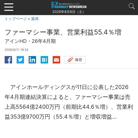
Jump
to
2026年8月8日（土）
navigation
トップページ
>
薬局
ファーマシー事業、営業利益55.4％増
アインHD・26年4月期
2026/6/11 19:32
保存
アインホールディングスが11日に公表した2026
年4月期連結決算によると、ファーマシー事業は売
上高5564億2400万円（前期比44.6％増）、営業利
益353億9700万円（55.4％増）と増収増益...