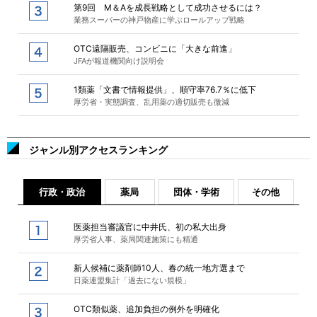
第9回 M＆Aを成長戦略として成功させるには？
業務スーパーの神戸物産に学ぶロールアップ戦略
OTC遠隔販売、コンビニに「大きな前進」
JFAが報道機関向け説明会
1類薬「文書で情報提供」、順守率76.7％に低下
厚労省・実態調査、乱用薬の適切販売も微減
ジャンル別アクセスランキング
行政・政治
薬局
団体・学術
その他
医薬担当審議官に中井氏、初の私大出身
厚労省人事、薬局関連施策にも精通
新人候補に薬剤師10人、春の統一地方選まで
日薬連盟集計「過去にない規模」
OTC類似薬、追加負担の例外を明確化