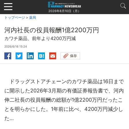
Jump
to
2026年8月10日（月）
navigation
トップページ
>
薬局
河内社長の役員報酬1億2200万円
カワチ薬品、前年より4200万円減
2026/6/16 15:24
保存
ドラッグストアチェーンのカワチ薬品は16日まで
に開示した2026年3月期の有価証券報告書で、河内
伸二社長の役員報酬の総額が1億2200万円だったこ
とを明らかにした。1年前に比べ、4200万円減少し
た...