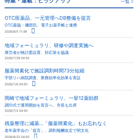
特集・連載：ピックアップ
一覧
OTC医薬品、一元管理へDB整備を提言
OTC薬協・磯部氏、電子お薬手帳と連携
2026/8/5 11:49
地域フォーミュラリ、研修や調査実施へ
厚労省が検討委設置、対応策を協議
2026/7/28 04:50
服薬簡素化で施設調剤時間73分短縮
宇部リハ病院調査、業務効率化効果を実証
2026/7/6 04:50
岡崎で地域フォーミュラリ、一挙12薬効群
調印式で運用開始を宣言へ、市長も出席
2026/7/2 04:50
残薬整理に減薬…「服薬簡素化」もお忘れなく
老年薬学会の「提言」、調剤報酬改定で明文化
2026/6/22 04:50