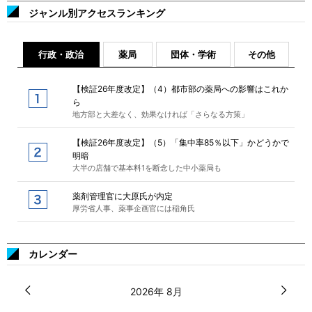
ジャンル別アクセスランキング
行政・政治
薬局
団体・学術
その他
【検証26年度改定】（4）都市部の薬局への影響はこれか
ら
地方部と大差なく、効果なければ「さらなる方策」
【検証26年度改定】（5）「集中率85％以下」かどうかで
明暗
大半の店舗で基本料1を断念した中小薬局も
薬剤管理官に大原氏が内定
厚労省人事、薬事企画官には稲角氏
カレンダー
2026年 8月