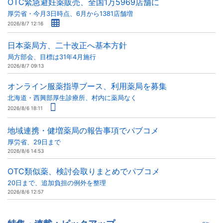
OTC緊急避妊薬販売、全国1万5969店舗に
厚労省・今月3日時点、6月から1381店舗増
2026/8/7 12:16
日本薬局方、二十改正へ基本方針
局方部会、目標は31年4月施行
2026/8/7 09:13
オンライン服薬指導ブース、利用薬局を募集
北海道・西興部厚生診療所、村内に薬局なく
2026/8/6 18:11
地域連携・健増薬局の報告事項でパブコメ
厚労省、29日まで
2026/8/6 14:53
OTC類似薬、検討会取りまとめでパブコメ
20日まで、追加負担の例外を整理
2026/8/6 12:57