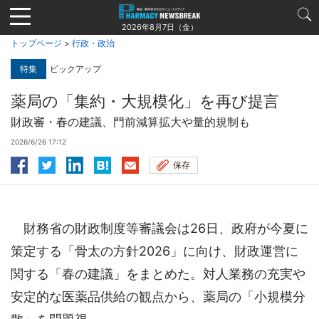
Jump
to
2026年8月7日（金）
navigation
トップページ
>
行政・政治
特集
ピックアップ
薬局の「集約・大規模化」を再び提言
財政審・春の建議、門前減算拡大や量的規制も
2026/6/26 17:12
保存
財務省の財政制度等審議会は26日、政府が今夏に
策定する「骨太の方針2026」に向け、財政運営に
関する「春の建議」をまとめた。対人業務の充実や
安定的な医薬品供給の観点から、薬局の「小規模分