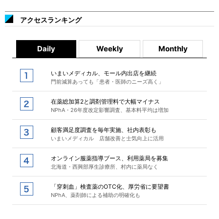
アクセスランキング
Daily
Weekly
Monthly
いまいメディカル、モール内出店を継続
門前減算あっても「患者・医師のニーズ高く」
在薬総加算2と調剤管理料で大幅マイナス
NPhA・26年度改定影響調査、基本料平均は増加
顧客満足度調査を毎年実施、社内表彰も
いまいメディカル 店舗改善と士気向上に活用
オンライン服薬指導ブース、利用薬局を募集
北海道・西興部厚生診療所、村内に薬局なく
「穿刺血」検査薬のOTC化、厚労省に要望書
NPhA、薬剤師による補助の明確化も