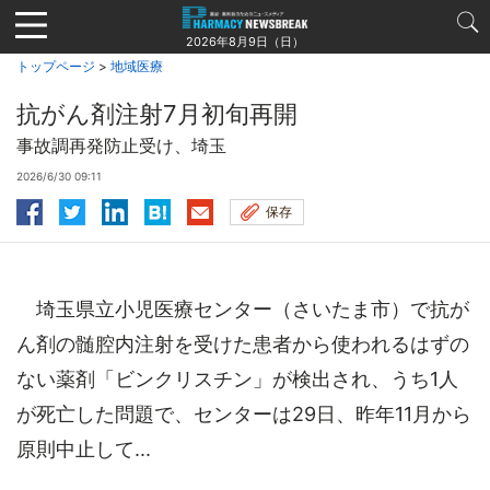
Jump
to
2026年8月9日（日）
navigation
トップページ
>
地域医療
抗がん剤注射7月初旬再開
事故調再発防止受け、埼玉
2026/6/30 09:11
保存
埼玉県立小児医療センター（さいたま市）で抗が
ん剤の髄腔内注射を受けた患者から使われるはずの
ない薬剤「ビンクリスチン」が検出され、うち1人
が死亡した問題で、センターは29日、昨年11月から
原則中止して...