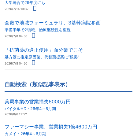
大学統合で29年度にも
2026/7/14 13:32
倉敷で地域フォーミュラリ、3基幹病院参画
準備半年で2領域、治療継続性を重視
2026/7/8 04:50
「抗菌薬の適正使用」面分業でこそ
処方箋に推定原因菌、代替薬提案に“根拠”
2026/7/8 04:50
自動検索（類似記事表示）
薬局事業の営業損失6000万円
バイタルHD・26年4～6月期
2026/8/6 17:52
ファーマシー事業、営業損失1億4600万円
カメイ・26年4～6月期