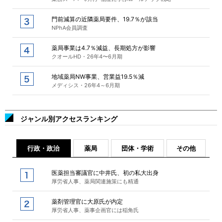
門前減算の近隣薬局要件、19.7％が該当
NPhA会員調査
薬局事業は4.7％減益、長期処方が影響
クオールHD・26年4〜6月期
地域薬局NW事業、営業益19.5％減
メディシス・26年4～6月期
ジャンル別アクセスランキング
行政・政治
薬局
団体・学術
その他
医薬担当審議官に中井氏、初の私大出身
厚労省人事、薬局関連施策にも精通
薬剤管理官に大原氏が内定
厚労省人事、薬事企画官には稲角氏