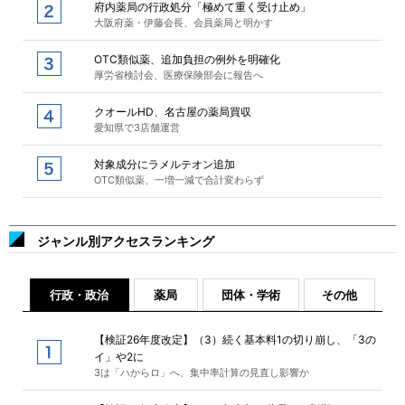
府内薬局の行政処分「極めて重く受け止め」
大阪府薬・伊藤会長、会員薬局と明かす
OTC類似薬、追加負担の例外を明確化
厚労省検討会、医療保険部会に報告へ
クオールHD、名古屋の薬局買収
愛知県で3店舗運営
対象成分にラメルテオン追加
OTC類似薬、一増一減で合計変わらず
ジャンル別アクセスランキング
行政・政治
薬局
団体・学術
その他
【検証26年度改定】（3）続く基本料1の切り崩し、「3の
イ」や2に
3は「ハからロ」へ、集中率計算の見直し影響か