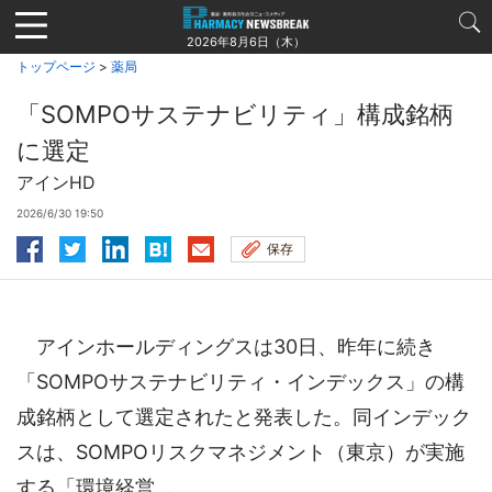
Jump
to
2026年8月6日（木）
navigation
トップページ
>
薬局
「SOMPOサステナビリティ」構成銘柄
に選定
アインHD
2026/6/30 19:50
保存
アインホールディングスは30日、昨年に続き
「SOMPOサステナビリティ・インデックス」の構
成銘柄として選定されたと発表した。同インデック
スは、SOMPOリスクマネジメント（東京）が実施
する「環境経営...