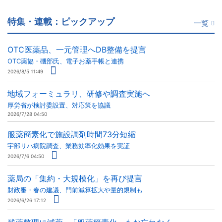
特集・連載：ピックアップ
一覧
OTC医薬品、一元管理へDB整備を提言
OTC薬協・磯部氏、電子お薬手帳と連携
2026/8/5 11:49
地域フォーミュラリ、研修や調査実施へ
厚労省が検討委設置、対応策を協議
2026/7/28 04:50
服薬簡素化で施設調剤時間73分短縮
宇部リハ病院調査、業務効率化効果を実証
2026/7/6 04:50
薬局の「集約・大規模化」を再び提言
財政審・春の建議、門前減算拡大や量的規制も
2026/6/26 17:12