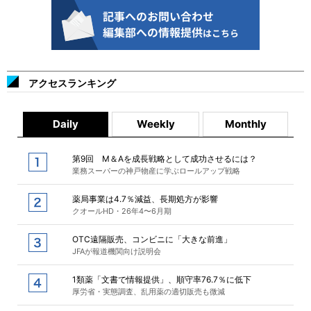
アクセスランキング
Daily
Weekly
Monthly
第9回 M＆Aを成長戦略として成功させるには？
業務スーパーの神戸物産に学ぶロールアップ戦略
薬局事業は4.7％減益、長期処方が影響
クオールHD・26年4〜6月期
OTC遠隔販売、コンビニに「大きな前進」
JFAが報道機関向け説明会
1類薬「文書で情報提供」、順守率76.7％に低下
厚労省・実態調査、乱用薬の適切販売も微減