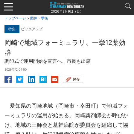
Jump
to
2026年8月9日（日）
navigation
トップページ
>
団体・学術
特集
ピックアップ
岡崎で地域フォーミュラリ、一挙12薬効
群
調印式で運用開始を宣言へ、市長も出席
2026/7/2 04:50
保存
愛知県の岡崎地域（岡崎市・幸田町）で地域フォ
ーミュラリの運用が始まる。岡崎薬剤師会が呼びか
け、地域の三師会と基幹病院が委員会を組織して協