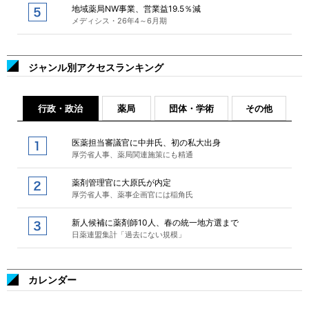
地域薬局NW事業、営業益19.5％減
メディシス・26年4～6月期
ジャンル別アクセスランキング
行政・政治
薬局
団体・学術
その他
医薬担当審議官に中井氏、初の私大出身
厚労省人事、薬局関連施策にも精通
薬剤管理官に大原氏が内定
厚労省人事、薬事企画官には稲角氏
新人候補に薬剤師10人、春の統一地方選まで
日薬連盟集計「過去にない規模」
カレンダー