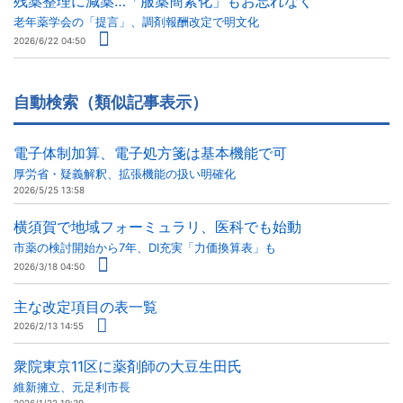
残薬整理に減薬…「服薬簡素化」もお忘れなく
老年薬学会の「提言」、調剤報酬改定で明文化
2026/6/22 04:50
自動検索（類似記事表示）
電子体制加算、電子処方箋は基本機能で可
厚労省・疑義解釈、拡張機能の扱い明確化
2026/5/25 13:58
横須賀で地域フォーミュラリ、医科でも始動
市薬の検討開始から7年、DI充実「力価換算表」も
2026/3/18 04:50
主な改定項目の表一覧
2026/2/13 14:55
衆院東京11区に薬剤師の大豆生田氏
維新擁立、元足利市長