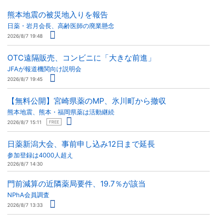
熊本地震の被災地入りを報告
日薬・岩月会長、高齢医師の廃業懸念
2026/8/7 19:48
OTC遠隔販売、コンビニに「大きな前進」
JFAが報道機関向け説明会
2026/8/7 19:45
【無料公開】宮崎県薬のMP、氷川町から撤収
熊本地震、熊本・福岡県薬は活動継続
2026/8/7 15:11
FREE
日薬新潟大会、事前申し込み12日まで延長
参加登録は4000人超え
2026/8/7 14:30
門前減算の近隣薬局要件、19.7％が該当
NPhA会員調査
2026/8/7 13:33