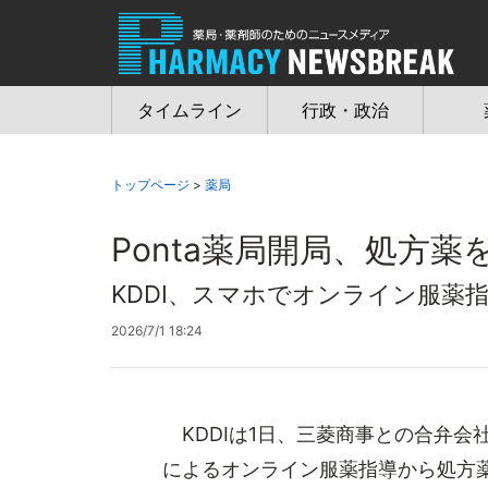
Jump
to
navigation
タイムライン
行政・政治
トップページ
>
薬局
Ponta薬局開局、処方
KDDI、スマホでオンライン服薬
2026/7/1 18:24
KDDIは1日、三菱商事との合弁会
によるオンライン服薬指導から処方