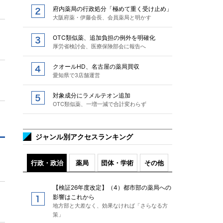
府内薬局の行政処分「極めて重く受け止め」
大阪府薬・伊藤会長、会員薬局と明かす
OTC類似薬、追加負担の例外を明確化
厚労省検討会、医療保険部会に報告へ
クオールHD、名古屋の薬局買収
愛知県で3店舗運営
対象成分にラメルテオン追加
OTC類似薬、一増一減で合計変わらず
ジャンル別アクセスランキング
行政・政治
薬局
団体・学術
その他
【検証26年度改定】（4）都市部の薬局への
影響はこれから
地方部と大差なく、効果なければ「さらなる方
策」