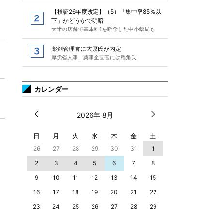
【検証26年度改定】（5）「集中率85％以
下」かどうかで明暗
大半の店舗で基本料1を断念した中小薬局も
薬剤管理官に大原氏が内定
厚労省人事、薬事企画官には稲角氏
カレンダー
2026年 8月
日
月
火
水
木
金
土
26
27
28
29
30
31
1
2
3
4
5
6
7
8
9
10
11
12
13
14
15
16
17
18
19
20
21
22
23
24
25
26
27
28
29