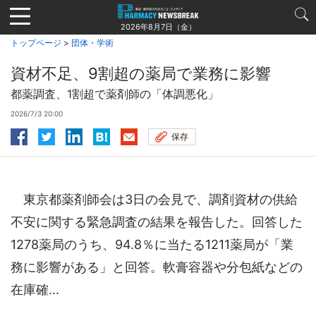
Jump
to
2026年8月7日（金）
navigation
トップページ
>
団体・学術
資材不足、9割超の薬局で業務に影響
都薬調査、1割超で薬剤師の「体調悪化」
2026/7/3 20:00
保存
東京都薬剤師会は3日の会見で、調剤資材の供給
不安に関する緊急調査の結果を報告した。回答した
1278薬局のうち、94.8％に当たる1211薬局が「業
務に影響がある」と回答。軟膏容器や分包紙などの
在庫確...