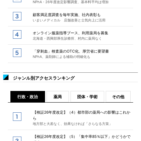
NPhA・26年度改定影響調査、基本料平均は増加
顧客満足度調査を毎年実施、社内表彰も
いまいメディカル 店舗改善と士気向上に活用
オンライン服薬指導ブース、利用薬局を募集
北海道・西興部厚生診療所、村内に薬局なく
「穿刺血」検査薬のOTC化、厚労省に要望書
NPhA、薬剤師による補助の明確化も
ジャンル別アクセスランキング
行政・政治
薬局
団体・学術
その他
【検証26年度改定】（4）都市部の薬局への影響はこれか
ら
地方部と大差なく、効果なければ「さらなる方策」
【検証26年度改定】（5）「集中率85％以下」かどうかで