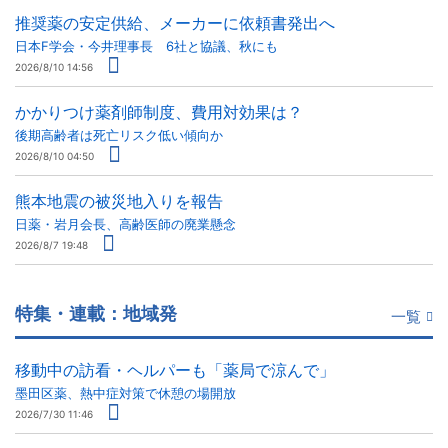
推奨薬の安定供給、メーカーに依頼書発出へ
日本F学会・今井理事長 6社と協議、秋にも
2026/8/10 14:56
かかりつけ薬剤師制度、費用対効果は？
後期高齢者は死亡リスク低い傾向か
2026/8/10 04:50
熊本地震の被災地入りを報告
日薬・岩月会長、高齢医師の廃業懸念
2026/8/7 19:48
特集・連載：地域発
一覧
移動中の訪看・ヘルパーも「薬局で涼んで」
墨田区薬、熱中症対策で休憩の場開放
2026/7/30 11:46