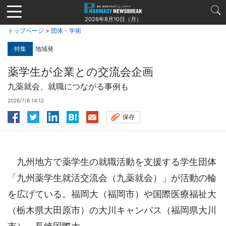
Jump
to
2026年8月10日（月）
navigation
トップページ
>
団体・学術
特集
地域発
薬学生が企業との交流会企画
九薬就会、就職につながる事例も
2026/7/6 14:12
保存
九州地方で薬学生の就職活動を支援する学生団体
「九州薬学生就活交流会（九薬就会）」が活動の輪
を広げている。福岡大（福岡市）や国際医療福祉大
（栃木県大田原市）の大川キャンパス（福岡県大川