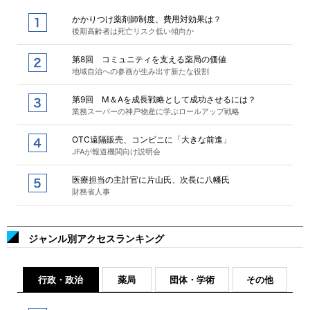
かかりつけ薬剤師制度、費用対効果は？
後期高齢者は死亡リスク低い傾向か
第8回 コミュニティを支える薬局の価値
地域自治への参画が生み出す新たな役割
第9回 M＆Aを成長戦略として成功させるには？
業務スーパーの神戸物産に学ぶロールアップ戦略
OTC遠隔販売、コンビニに「大きな前進」
JFAが報道機関向け説明会
医療担当の主計官に片山氏、次長に八幡氏
財務省人事
ジャンル別アクセスランキング
行政・政治
薬局
団体・学術
その他