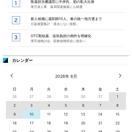
医薬担当審議官に中井氏、初の私大出身
厚労省人事、薬局関連施策にも精通
新人候補に薬剤師10人、春の統一地方選まで
日薬連盟集計「過去にない規模」
OTC類似薬、追加負担の例外を明確化
厚労省検討会、医療保険部会に報告へ
カレンダー
2026年 8月
日
月
火
水
木
金
土
26
27
28
29
30
31
1
2
3
4
5
6
7
8
9
10
11
12
13
14
15
16
17
18
19
20
21
22
23
24
25
26
27
28
29