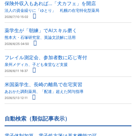
保険外収入もあれば…「犬カフェ」を開店
法人の資金繰りに「ゆとり」 札幌の在宅特化型薬局
2026/7/10 15:02
薬学生が「朝練」でAIスキル磨く
熊本大・石塚研究室、英論文読解に活用
2026/6/25 04:50
フレイル測定会、参加者数に応じ寄付
泉州メディカ、子ども食堂など支援
2026/6/11 16:37
米国薬学生、長崎の離島で在宅実習
あおかた調剤薬局、「配達」超えた関与指導
2026/5/13 12:11
自動検索（類似記事表示）
電子体制加算、電子処方箋は基本機能で可