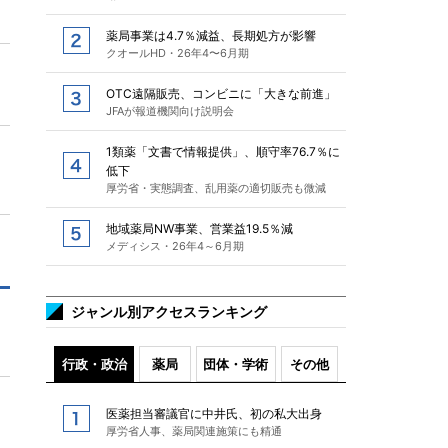
薬局事業は4.7％減益、長期処方が影響
クオールHD・26年4〜6月期
OTC遠隔販売、コンビニに「大きな前進」
JFAが報道機関向け説明会
1類薬「文書で情報提供」、順守率76.7％に
低下
厚労省・実態調査、乱用薬の適切販売も微減
地域薬局NW事業、営業益19.5％減
メディシス・26年4～6月期
ジャンル別アクセスランキング
行政・政治
薬局
団体・学術
その他
医薬担当審議官に中井氏、初の私大出身
厚労省人事、薬局関連施策にも精通