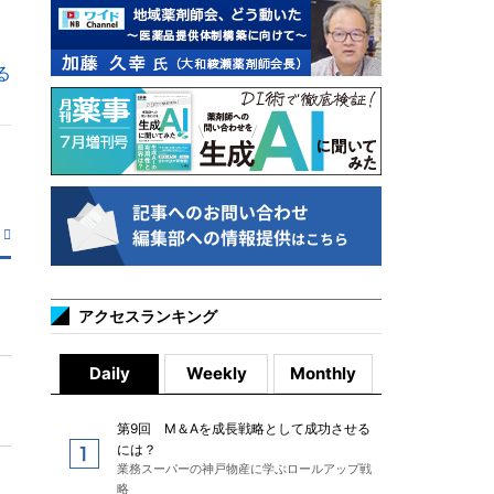
る
アクセスランキング
Daily
Weekly
Monthly
第9回 M＆Aを成長戦略として成功させる
には？
業務スーパーの神戸物産に学ぶロールアップ戦
略