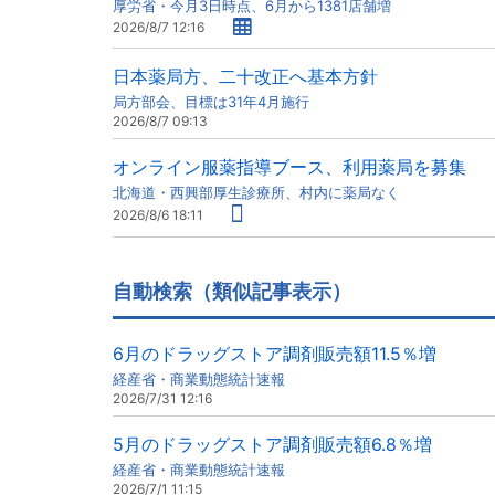
厚労省・今月3日時点、6月から1381店舗増
2026/8/7 12:16
日本薬局方、二十改正へ基本方針
局方部会、目標は31年4月施行
2026/8/7 09:13
オンライン服薬指導ブース、利用薬局を募集
北海道・西興部厚生診療所、村内に薬局なく
2026/8/6 18:11
自動検索（類似記事表示）
6月のドラッグストア調剤販売額11.5％増
経産省・商業動態統計速報
2026/7/31 12:16
5月のドラッグストア調剤販売額6.8％増
経産省・商業動態統計速報
2026/7/1 11:15