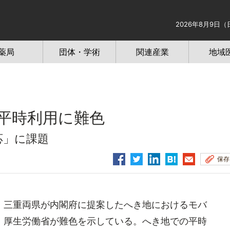
2026年8月9日（
薬局
団体・学術
関連産業
地域
平時利用に難色
応」に課題
保存
三重両県が内閣府に提案したへき地におけるモバ
、厚生労働省が難色を示している。へき地での平時