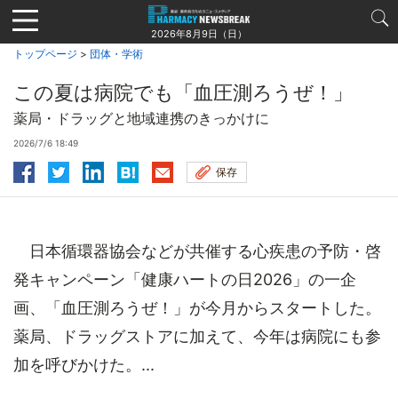
Jump
to
2026年8月9日（日）
navigation
トップページ
>
団体・学術
この夏は病院でも「血圧測ろうぜ！」
薬局・ドラッグと地域連携のきっかけに
2026/7/6 18:49
保存
日本循環器協会などが共催する心疾患の予防・啓
発キャンペーン「健康ハートの日2026」の一企
画、「血圧測ろうぜ！」が今月からスタートした。
薬局、ドラッグストアに加えて、今年は病院にも参
加を呼びかけた。...