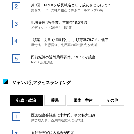
第9回 M＆Aを成長戦略として成功させるには？
業務スーパーの神戸物産に学ぶロールアップ戦略
地域薬局NW事業、営業益19.5％減
メディシス・26年4～6月期
1類薬「文書で情報提供」、順守率76.7％に低下
厚労省・実態調査、乱用薬の適切販売も微減
門前減算の近隣薬局要件、19.7％が該当
NPhA会員調査
ジャンル別アクセスランキング
行政・政治
薬局
団体・学術
その他
医薬担当審議官に中井氏、初の私大出身
厚労省人事、薬局関連施策にも精通
薬剤管理官に大原氏が内定