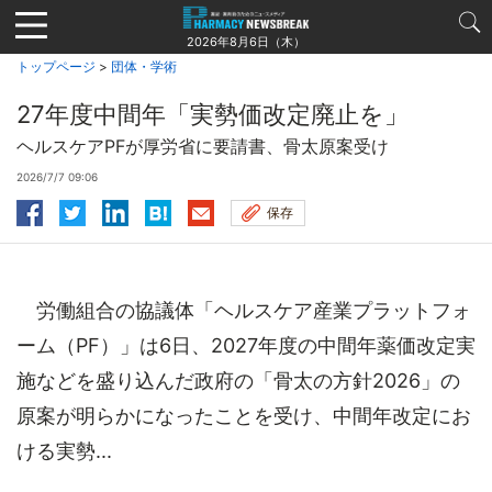
Jump
to
2026年8月6日（木）
navigation
トップページ
>
団体・学術
27年度中間年「実勢価改定廃止を」
ヘルスケアPFが厚労省に要請書、骨太原案受け
2026/7/7 09:06
保存
労働組合の協議体「ヘルスケア産業プラットフォ
ーム（PF）」は6日、2027年度の中間年薬価改定実
施などを盛り込んだ政府の「骨太の方針2026」の
原案が明らかになったことを受け、中間年改定にお
ける実勢...