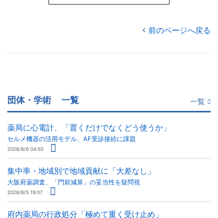
前のページへ戻る
団体・学術
一覧
一覧
薬局に心電計、「置くだけでなくどう使うか」
セルメ機器の活用モデル、AF受診接続に課題
2026/8/6 04:50
集中率・地域別で地域貢献に「大差なし」
大阪府薬調査、「門前減算」の妥当性を疑問視
2026/8/5 19:07
府内薬局の行政処分「極めて重く受け止め」