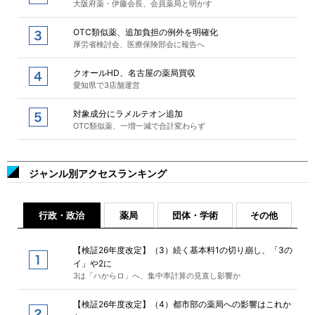
大阪府薬・伊藤会長、会員薬局と明かす
OTC類似薬、追加負担の例外を明確化
厚労省検討会、医療保険部会に報告へ
クオールHD、名古屋の薬局買収
愛知県で3店舗運営
対象成分にラメルテオン追加
OTC類似薬、一増一減で合計変わらず
ジャンル別アクセスランキング
行政・政治
薬局
団体・学術
その他
【検証26年度改定】（3）続く基本料1の切り崩し、「3の
イ」や2に
3は「ハからロ」へ、集中率計算の見直し影響か
【検証26年度改定】（4）都市部の薬局への影響はこれか