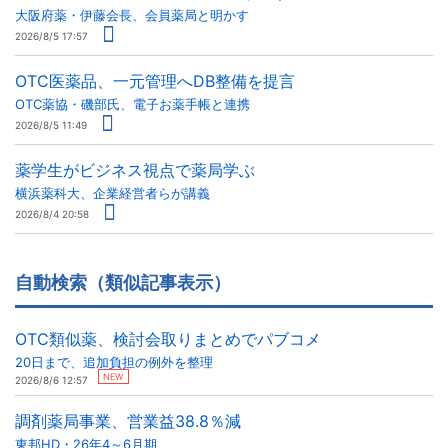
大阪府薬・伊藤会長、会員薬局と明かす
2026/8/5 17:57
OTC医薬品、一元管理へDB整備を提言
OTC薬協・磯部氏、電子お薬手帳と連携
2026/8/5 11:49
薬学生がビジネス視点で薬局学ぶ
横浜薬科大、企業経営者らが講義
2026/8/4 20:58
自動検索（類似記事表示）
OTC類似薬、検討会取りまとめでパブコメ
20日まで、追加負担の例外を整理
NEW
2026/8/6 12:57
調剤薬局事業、営業益38.8％減
東邦HD・26年4～6月期